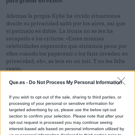
para grabar no existe
.
Ademas la propia Kylie ha vivido situaciones
donde su privacidad saltó por los aires, así que
el patinazo es doble. La ironía no se les ha
escapado a los críticos: «Estas mismas
celebridades esperarán que sintamos pena por
ellas cuando los paparazzi o los fans invadan su
privacidad, eh», se leía en un tuit. Y no les falta
razón.
Que.es -
Do Not Process My Personal Information
Mientras Meta y Kylie guardan silencio
(BuzzFeed pidió comentarios sin respuesta al
If you wish to opt-out of the sale, sharing to third parties, or
cierre), el debate queda abierto. ¿Vamos a
processing of your personal or sensitive information for
permitir que cualquier paseante lleve una
targeted advertising by us, please use the below opt-out
cámara encubierta solo porque es
section to confirm your selection. Please note that after your
«inteligente»? Las próximas semanas dirán si
opt-out request is processed you may continue seeing
la polémica fuerza a Meta a cambiar el diseño o
interest-based ads based on personal information utilized by
us or personal information disclosed to third parties prior to