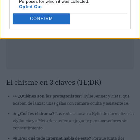
Purposes for which it was collected.
Opted Out
CONFIRM
El chisme en 3 claves (TL;DR)
👀
¿Quiénes son los protagonistas?
Kylie Jenner y Meta, que
acaban de lanzar unas gafas con cámara oculta y asistente IA.
🔥
¿Cuál es el drama?
Las redes acusan a Kylie de normalizar la
vigilancia y a Meta de vender un juguete para acosadores sin
consentimiento.
📲
¿Por qué todo internet habla de esto?
Porque junta dos