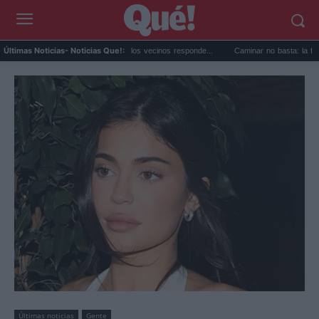
 Jonas alucina con Xàbia y los vecinos responde...
Caminar no basta: la fuerza tren i
Últimas Noticias
- Noticias Que!:
Últimas noticias
Gente