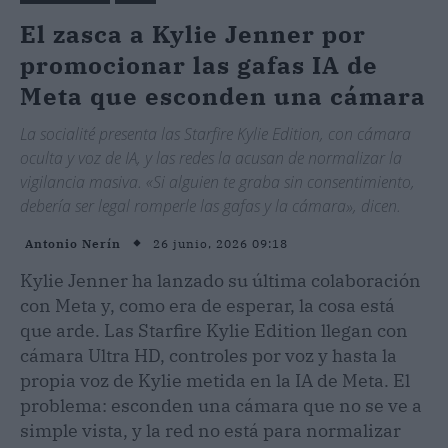
El zasca a Kylie Jenner por
promocionar las gafas IA de
Meta que esconden una cámara
La socialité presenta las Starfire Kylie Edition, con cámara
oculta y voz de IA, y las redes la acusan de normalizar la
vigilancia masiva. «Si alguien te graba sin consentimiento,
debería ser legal romperle las gafas y la cámara», dicen.
26 junio, 2026 09:18
Antonio Nerín
Kylie Jenner ha lanzado su última colaboración
con Meta y, como era de esperar, la cosa está
que arde. Las Starfire Kylie Edition llegan con
cámara Ultra HD, controles por voz y hasta la
propia voz de Kylie metida en la IA de Meta. El
problema: esconden una cámara que no se ve a
simple vista, y la red no está para normalizar