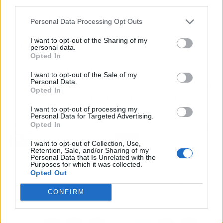
third parties.
Fichaje de dos años.
Acosta correrá con Ducati en 2027 y
Personal Data Processing Opt Outs
2028 como compañero de Marc Márquez.
I want to opt-out of the Sharing of my
Mentalidad de leyenda.
El murciano quiere absorber la
personal data.
Opted In
experiencia de un nueve veces campeón para gestionar la
presión y leer las carreras.
I want to opt-out of the Sale of my
Personal Data.
Salto estratégico.
Ducati se asegura al mayor talento joven
Opted In
de la parrilla justo antes del cambio radical de normativa.
I want to opt-out of processing my
Personal Data for Targeted Advertising.
Opted In
Artículo anterior
Artículo siguiente
Bungie confirma una
Si tienes alguna de
I want to opt-out of Collection, Use,
nueva oleada de
estas aplicaciones de
Retention, Sale, and/or Sharing of my
Personal Data that Is Unrelated with the
despidos tras el fin de
edición de fotos en tu
Purposes for which it was collected.
Destiny 2
móvil, bórrala ya:
Opted Out
ocultan el troyano
Anatsa
CONFIRM