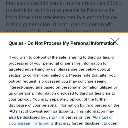
Panigale coincide con la nueva era de las 850cc,
un reinicio técnico que premia la frescura de
los pilotos que crecieron con la electrónica de
última generación. Ducati, que ha dominado
con mano de hierro las últimas temporadas,
apuesta por una dupla española que combina
Que.es -
Do Not Process My Personal Information
experiencia y hambre como nunca.
Para
Acosta, subirse a una Desmosedici es la
If you wish to opt-out of the sale, sharing to third parties, or
oportunidad de demostrar que su
processing of your personal or sensitive information for
velocidad no era solo cosa de KTM
, sino puro
targeted advertising by us, please use the below opt-out
talento exportable.
section to confirm your selection. Please note that after your
opt-out request is processed you may continue seeing
interest-based ads based on personal information utilized by
El murciano ya probó los prototipos de 850cc y
us or personal information disclosed to third parties prior to
su primera impresión fue “bastante buena”. Y si
your opt-out. You may separately opt-out of the further
alguien puede exprimir un motor distinto a la
disclosure of your personal information by third parties on the
primera, es él.
IAB’s list of downstream participants. This information may
also be disclosed by us to third parties on the
IAB’s List of
Downstream Participants
that may further disclose it to other
El chisme en 3 claves (TL;DR)