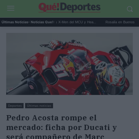
 Connor será Cíclope en los X-Men del MCU y Hea...
Rosalía en Buenos Aires: detiene
Últimas Noticias
- Noticias Que!:
Deportes
Últimas noticias
Pedro Acosta rompe el
mercado: ficha por Ducati y
será compañero de Marc