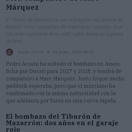
Márquez
El Tiburón de Mazarrón se une al proyecto más potente de
MotoGP como compañero del nueve veces campeón. 'Es el
reto más importante de mi vida', suelta Acosta en la previa
de Assen.
26 junio, 2026 08:43
Nacho Pérez
Pedro Acosta ha soltado el bombazo en Assen:
ficha por Ducati para 2027 y 2028, y tendrá de
compañero a Marc Márquez. Justo lo que medio
paddock esperaba, pero que el murciano ha
confirmado con la misma naturalidad con la
que adelanta por fuera en una curva rápida.
El bombazo del Tiburón de
Mazarrón: dos años en el garaje
rojo