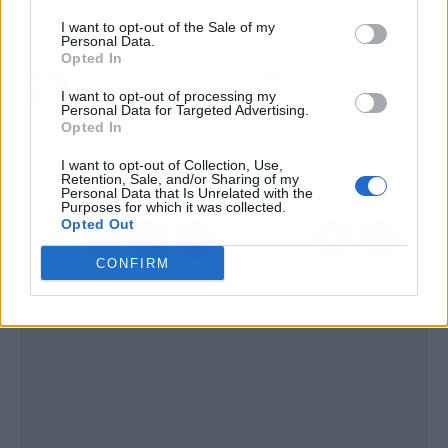
I want to opt-out of the Sale of my
Personal Data.
Opted In
Artículo anterior
Artículo siguiente
Los perros gigantes
He encontrado el vestido
I want to opt-out of processing my
viven 9 años de media:
asimétrico boho-chic de
Personal Data for Targeted Advertising.
¿por qué tienen menos
Lefties en rebajas por
Opted In
esperanza de vida que el
7,99 €
I want to opt-out of Collection, Use,
resto?
Retention, Sale, and/or Sharing of my
Personal Data that Is Unrelated with the
Purposes for which it was collected.
Opted Out
CONFIRM