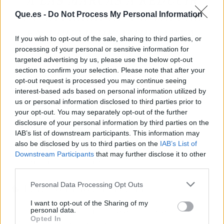
A LAS MARCAS A REDUCIR
SU DIVERSIDAD DE TALLAS
Que.es -
Do Not Process My Personal Information
EN LUGAR DE AMPLIARLA.
If you wish to opt-out of the sale, sharing to third parties, or
processing of your personal or sensitive information for
Esto preocupa porque, a medida que los
targeted advertising by us, please use the below opt-out
section to confirm your selection. Please note that after your
consumidores reconstruyen sus armarios y
opt-out request is processed you may continue seeing
reevalúan qué les favorece, las marcas que no
interest-based ads based on personal information utilized by
entiendan esa dimensión emocional se
us or personal information disclosed to third parties prior to
quedarán atrás. No se trata solo de vender
your opt-out. You may separately opt-out of the further
prendas más pequeñas, sino de acompañar un
disclosure of your personal information by third parties on the
IAB’s list of downstream participants. This information may
proceso de transformación personal que, según
also be disclosed by us to third parties on the
IAB’s List of
los expertos, no es una tendencia pasajera sino
Downstream Participants
that may further disclose it to other
un cambio estructural.
third parties.
Personal Data Processing Opt Outs
🧠 Para soltarlo en la cena
I want to opt-out of the Sharing of my
El Ozempic no solo reduce el hambre: dispara
personal data.
Opted In
13.000 millones en lujo.