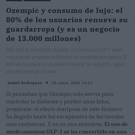
Ozempic y consumo de lujo: el
80% de los usuarios renueva su
guardarropa (y es un negocio
de 13.000 millones)
Más allá de la pérdida de peso, los fármacos GLP-1 están
impulsando un gasto millonario en moda de alta gama. El
80% de los usuarios ya planea renovar su vestuario, según
una encuesta de Circana.
26 junio, 2026 14:12
Isabel Rodríguez
Si pensabas que Ozempic solo servía para
controlar la diabetes y perder unos kilos,
prepárate: el efecto mariposa de este fármaco
ha llegado hasta los escaparates de las tiendas
más exclusivas. Y no es una anécdota.
El uso de
medicamentos GLP-1 se ha convertido en uno