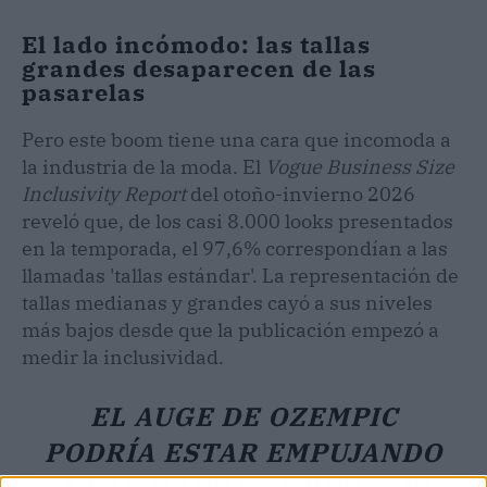
El lado incómodo: las tallas
grandes desaparecen de las
pasarelas
Pero este boom tiene una cara que incomoda a
la industria de la moda. El
Vogue Business Size
Inclusivity Report
del otoño-invierno 2026
reveló que, de los casi 8.000 looks presentados
en la temporada, el 97,6% correspondían a las
llamadas 'tallas estándar'. La representación de
tallas medianas y grandes cayó a sus niveles
más bajos desde que la publicación empezó a
medir la inclusividad.
EL AUGE DE OZEMPIC
PODRÍA ESTAR EMPUJANDO