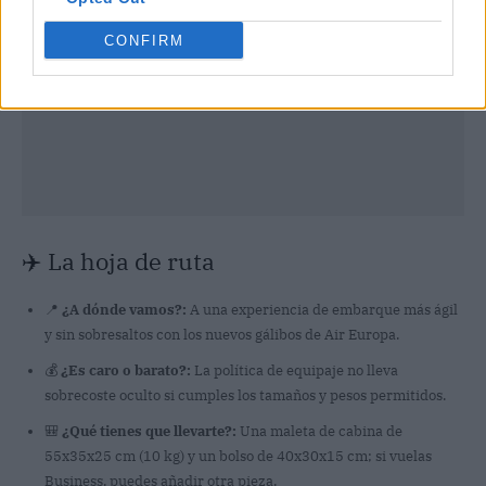
CONFIRM
✈️ La hoja de ruta
📍
¿A dónde vamos?:
A una experiencia de embarque más ágil
y sin sobresaltos con los nuevos gálibos de Air Europa.
💰
¿Es caro o barato?:
La política de equipaje no lleva
sobrecoste oculto si cumples los tamaños y pesos permitidos.
🎒
¿Qué tienes que llevarte?:
Una maleta de cabina de
55x35x25 cm (10 kg) y un bolso de 40x30x15 cm; si vuelas
Business, puedes añadir otra pieza.