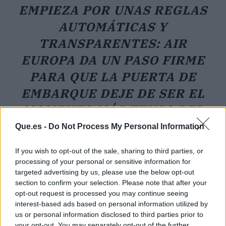
EMPIEZA POR UNAS REGLAS
AUTOMÁTICAS Y
TRANSPARENTES: AIR
EUROPA DA UN PASO FIRME
PARA QUE LA PUERTA DE
EMBARQUE DEJE DE SER EL
MOMENTO MÁS TENSO DEL
VIAJE.
Que.es -
Do Not Process My Personal Information
If you wish to opt-out of the sale, sharing to third parties, or
Lo que está claro es que la convergencia entre
processing of your personal or sensitive information for
regulación, normas claras y
tecnología
reduce
targeted advertising by us, please use the below opt-out
las reclamaciones y mejora la experiencia. Si
section to confirm your selection. Please note that after your
vuelas con Air Europa desde España, consulta
opt-out request is processed you may continue seeing
las dimensiones exactas en su web, ajusta tu
interest-based ads based on personal information utilized by
us or personal information disclosed to third parties prior to
maleta a esos gálibos y disfruta de un embarque
your opt-out. You may separately opt-out of the further