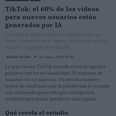
TikTok: el 60% de los vídeos
para nuevos usuarios están
generados por IA
Un estudio de Kapwing analiza al detalle el 'AI slop' que
invade el feed de los recién llegados. El contenido infantil y
educativo, los grandes damnificados.
24 junio, 2026 09:01
Natalia Prieto
Lo que ves en TikTok cuando abres la app por
primera vez no es casualidad. Ni siquiera es
humano en su mayoría. Un estudio masivo
acaba de confirmar que la plataforma te inunda
con contenido generado por inteligencia
artificial para poder perfilarte más rápido.
Qué revela el estudio