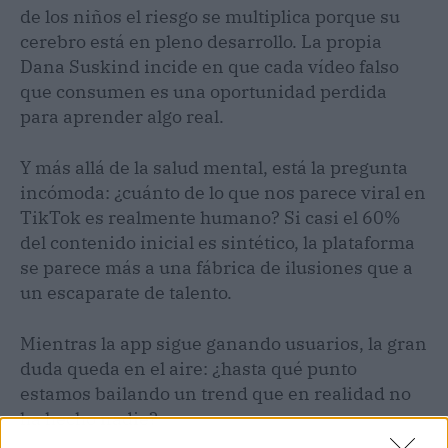
de los niños el riesgo se multiplica porque su
cerebro está en pleno desarrollo. La propia
Dana Suskind incide en que cada vídeo falso
que consumen es una oportunidad perdida
para aprender algo real.
Y más allá de la salud mental, está la pregunta
incómoda: ¿cuánto de lo que nos parece viral en
TikTok es realmente humano? Si casi el 60%
del contenido inicial es sintético, la plataforma
se parece más a una fábrica de ilusiones que a
un escaparate de talento.
Mientras la app sigue ganando usuarios, la gran
duda queda en el aire: ¿hasta qué punto
estamos bailando un trend que en realidad no
ha hecho nadie?