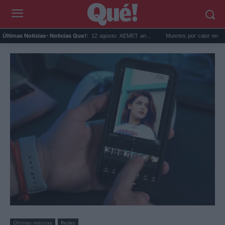
redicción para el eclipse del 12 agosto: AEMET an...
Muertes por calor en España 20
Últimas Noticias
- Noticias Que!:
Últimas noticias
Redes