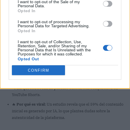
I want to opt-out of the Sale of my
Personal Data.
Opted In
I want to opt-out of processing my
Personal Data for Targeted Advertising.
Opted In
I want to opt-out of Collection, Use,
Retention, Sale, and/or Sharing of my
Personal Data that Is Unrelated with the
Purposes for which it was collected.
📱 El TL;DR (Too Long; Didn't Read)
Opted Out
CONFIRM
👤
De quién hablamos:
TikTok y su algoritmo de
recomendación para nuevos usuarios.
📲
En qué red social ha pasado:
TikTok, con comparativa en
YouTube Shorts.
🔥
Por qué es viral:
Un estudio revela que el 59% del contenido
inicial es generado por IA, lo que plantea dudas sobre la
autenticidad de la plataforma.