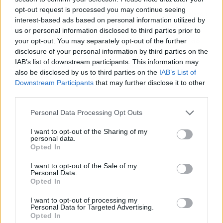
Nivel de salseo: 8/10.
Instagram planta cara a
opt-out request is processed you may continue seeing
Netflix con vídeos horizontales y series nativas.
interest-based ads based on personal information utilized by
La industria se parte en dos mientras los
us or personal information disclosed to third parties prior to
creadores se frotan las manos. Si las pruebas
your opt-out. You may separately opt-out of the further
salen bien, el sofá de tu abuela podría ser el
disclosure of your personal information by third parties on the
IAB’s list of downstream participants. This information may
próximo campo de batalla del streaming (y
also be disclosed by us to third parties on the
IAB’s List of
Meta, el nuevo sheriff).
Downstream Participants
that may further disclose it to other
third parties.
Personal Data Processing Opt Outs
I want to opt-out of the Sharing of my
personal data.
Opted In
I want to opt-out of the Sale of my
Personal Data.
Opted In
I want to opt-out of processing my
Personal Data for Targeted Advertising.
Opted In