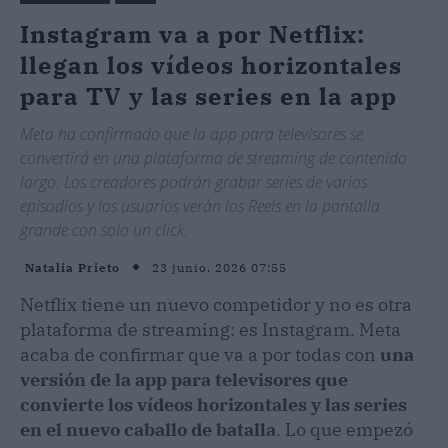
Instagram va a por Netflix:
llegan los vídeos horizontales
para TV y las series en la app
Meta ha confirmado que la app para televisores se
convertirá en una plataforma de streaming de contenido
largo. Los creadores podrán grabar series de varios
episodios y los usuarios verán los Reels en la pantalla
grande con solo un click.
23 junio, 2026 07:55
Natalia Prieto
Netflix tiene un nuevo competidor y no es otra
plataforma de streaming: es Instagram. Meta
acaba de confirmar que va a por todas con
una
versión de la app para televisores que
convierte los vídeos horizontales y las series
en el nuevo caballo de batalla
. Lo que empezó