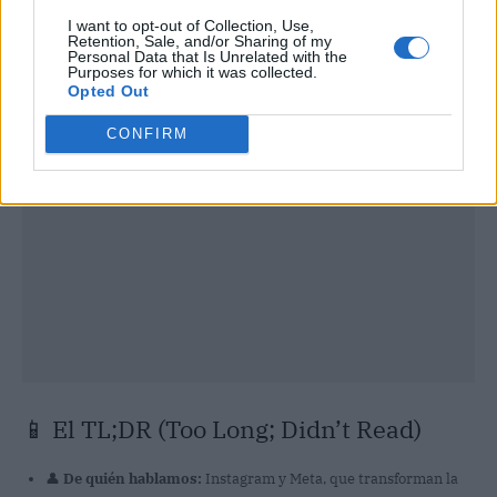
I want to opt-out of Collection, Use,
Retention, Sale, and/or Sharing of my
Publicidad
Personal Data that Is Unrelated with the
Purposes for which it was collected.
Opted Out
CONFIRM
📱 El TL;DR (Too Long; Didn’t Read)
👤
De quién hablamos:
Instagram y Meta, que transforman la