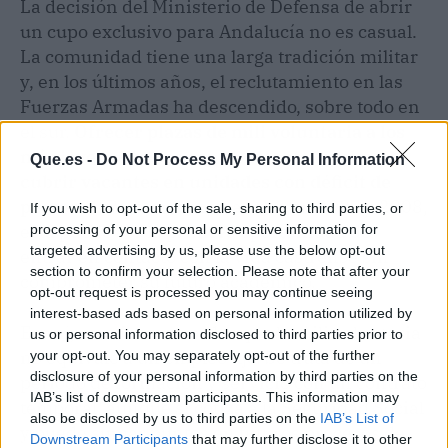
La decisión del Ministerio de Defensa de abrir
un cupo exclusivo para Andalucía no es casual.
La comunidad tiene una larga tradición militar
y, en los últimos años, el reclutamiento en las
Fuerzas Armadas ha descendido, sobre todo en
el sur.
Ofrecer plazas de mili voluntaria a los
más jóvenes busca captar talento local y
Que.es -
Do Not Process My Personal Information
cubrir vacantes en unidades con déficit de
personal
. Para muchos nacidos en 2007 y 2008,
If you wish to opt-out of the sale, sharing to third parties, or
esta puede ser la primera oportunidad de
processing of your personal or sensitive information for
targeted advertising by us, please use the below opt-out
entrar en contacto con la vida castrense sin
section to confirm your selection. Please note that after your
comprometer su futuro académico.
opt-out request is processed you may continue seeing
interest-based ads based on personal information utilized by
Eso sí, conviene recordar que la mili voluntaria
us or personal information disclosed to third parties prior to
no equivale a un empleo fijo. Se trata de un
your opt-out. You may separately opt-out of the further
disclosure of your personal information by third parties on the
periodo de formación y servicio con un contrato
IAB’s list of downstream participants. This information may
temporal, aunque sí cotiza a la Seguridad Social
also be disclosed by us to third parties on the
IAB’s List of
y puede sumar puntos en futuros procesos de
Downstream Participants
that may further disclose it to other