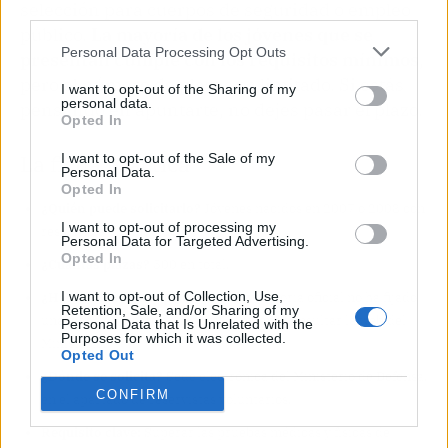
selección para cuerpos de seguridad o empleo
third parties.
público.
La mayoría de los jóvenes que se
Personal Data Processing Opt Outs
presentan cumple con los requisitos mínimos
,
pero el número de plazas es limitado. Si estás
I want to opt-out of the Sharing of my
personal data.
pensando en apuntarte, no dejes pasar el plazo.
Opted In
La ficha práctica
I want to opt-out of the Sale of my
Personal Data.
Opted In
¿Quién puede solicitarlo?
Jóvenes nacidos en 2007 o 2008 con
I want to opt-out of processing my
residencia en Andalucía.
Personal Data for Targeted Advertising.
Opted In
¿Cuántas plazas?
500 en total.
I want to opt-out of Collection, Use,
¿Hasta cuándo hay plazo?
La convocatoria oficial no ha fijado
Retention, Sale, and/or Sharing of my
una fecha de cierre definitiva; conviene consultar la web del
Personal Data that Is Unrelated with the
Purposes for which it was collected.
Ministerio.
Opted Out
¿Dónde se solicita?
Sede electrónica del Ministerio de Defensa,
CONFIRM
en el apartado de reservistas voluntarios.
Requisito clave:
Superar las pruebas médicas y físicas de