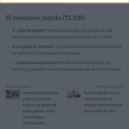
acceso a las Fuerzas Armadas.
El resumen rápido (TL;DR)
🎯
¿Qué ha pasado?
Defensa ha sacado 500 plazas de mili
voluntaria para jóvenes andaluces nacidos en 2007-2008.
💶
¿A quién le interesa?
A los nacidos en esos años que residan
en Andalucía y quieran ser reservistas.
✅
¿Qué tienes que hacer?
Revisar la sede electrónica de
Defensa y presentar tu solicitud antes de que se cierre el plazo.
Artículo anterior
Artículo siguiente
Universidad privada vs
Punto Implícate: nueva
pública: la privada
red de recogida de
supera a la pública en
envases de construcción
nueve grados, como
para reciclar en obra
Odontología y
Humanidades