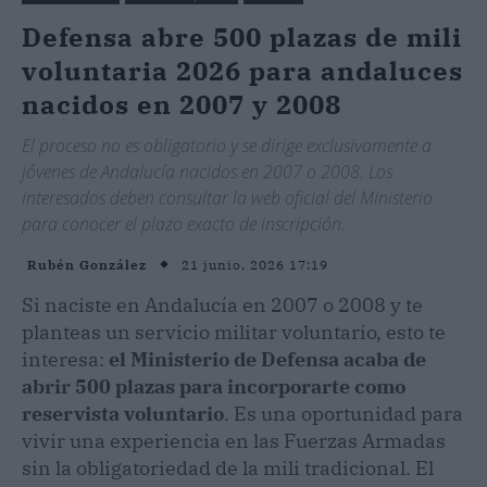
Defensa abre 500 plazas de mili
voluntaria 2026 para andaluces
nacidos en 2007 y 2008
El proceso no es obligatorio y se dirige exclusivamente a
jóvenes de Andalucía nacidos en 2007 o 2008. Los
interesados deben consultar la web oficial del Ministerio
para conocer el plazo exacto de inscripción.
21 junio, 2026 17:19
Rubén González
Si naciste en Andalucía en 2007 o 2008 y te
planteas un servicio militar voluntario, esto te
interesa:
el Ministerio de Defensa acaba de
abrir 500 plazas para incorporarte como
reservista voluntario
. Es una oportunidad para
vivir una experiencia en las Fuerzas Armadas
sin la obligatoriedad de la mili tradicional. El