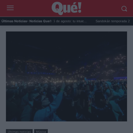
scopo de Leo hoy jueves 6 de agosto: tu intuic...
Sandokán temporada 2 ya es oficial
Últimas Noticias
- Noticias Que!:
Últimas noticias
Música