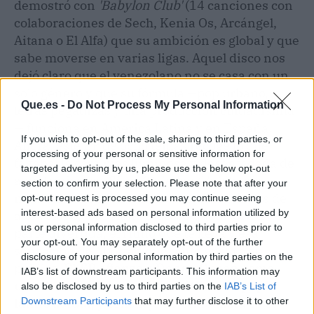
demostró con
'Babylon Club'
(14 canciones con
colaboraciones de Sech, Kenia Os, Arcángel,
Aitana o El Alfa) que su ambición es global y que
sabe moverse en varias ligas. Aquel disco nos
dejó claro que el venezolano no se casa con un
solo género y que su fórmula —pop urbano,
Que.es -
Do Not Process My Personal Information
letras pegadizas y una producción cuidadísima
— funciona en América Latina y en España.
If you wish to opt-out of the sale, sharing to third parties, or
Ahora, este EP de ocho temas recoge lo que
processing of your personal or sensitive information for
faltaba: la cara más luminosa y desenfadada de
targeted advertising by us, please use the below opt-out
aquel universo. Si en
'Babylon Club'
había
section to confirm your selection. Please note that after your
momentos introspectivos y colaboraciones de
opt-out request is processed you may continue seeing
interest-based ads based on personal information utilized by
alto voltaje,
'babylona blue'
se queda con la
us or personal information disclosed to third parties prior to
parte divertida, el ritmo que te lleva y esa
your opt-out. You may separately opt-out of the further
sensación de libertad que tanto gusta a su
disclosure of your personal information by third parties on the
público.
El EP afianza a Danny Ocean como
IAB’s list of downstream participants. This information may
uno de los artistas más versátiles del pop
also be disclosed by us to third parties on the
IAB’s List of
Downstream Participants
that may further disclose it to other
latino actual
, y el fichaje de Timbaland es el