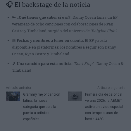
🎧 El backstage de la noticia
🔑
¿Qué tienes que saber sí o sí?:
Danny Ocean lanza un EP
veraniego de ocho canciones con colaboraciones de Ryan
Castro y Timbaland, surgido del universo de
'Babylon Club'
.
📅
Fechas y nombres a tener en cuenta:
El EP ya está
disponible en plataformas; los nombres a seguir son Danny
Ocean, Ryan Castro y Timbaland.
🎵
Una canción para esta noticia:
'Don't Stop'
- Danny Ocean &
Timbaland
Artículo anterior
Artículo siguiente
Grammy mejor canción
Primera ola de calor del
latina: la nueva
verano 2026: la AEMET
categoría que abre la
activa un aviso especial
puerta a artistas
con temperaturas de
españoles
hasta 44ºC