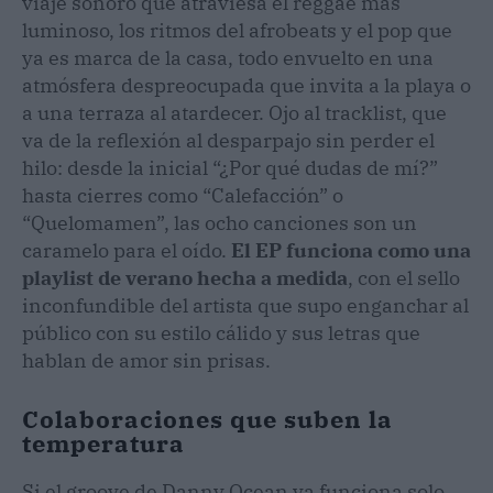
viaje sonoro que atraviesa el reggae más
luminoso, los ritmos del afrobeats y el pop que
ya es marca de la casa, todo envuelto en una
atmósfera despreocupada que invita a la playa o
a una terraza al atardecer. Ojo al tracklist, que
va de la reflexión al desparpajo sin perder el
hilo: desde la inicial “¿Por qué dudas de mí?”
hasta cierres como “Calefacción” o
“Quelomamen”, las ocho canciones son un
caramelo para el oído.
El EP funciona como una
playlist de verano hecha a medida
, con el sello
inconfundible del artista que supo enganchar al
público con su estilo cálido y sus letras que
hablan de amor sin prisas.
Colaboraciones que suben la
temperatura
Si el groove de Danny Ocean ya funciona solo,