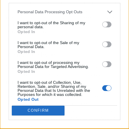
third parties.
aval definitivo para mirar hacia mercados como
el anglosajón. Lo próximo: ver cómo suena este
Personal Data Processing Opt Outs
material en directo y si alguno de estos temas
I want to opt-out of the Sharing of my
termina colándose en las listas de éxitos del
personal data.
verano, algo para lo que tiene todos los boletos
Opted In
comprados.
I want to opt-out of the Sale of my
Personal Data.
Opted In
Medidor de hype
I want to opt-out of processing my
Nivel de hype: 8.5/10.
'babylona blue' tiene
Personal Data for Targeted Advertising.
Opted In
todo para ser la banda sonora del verano:
ritmos pegadizos, un Timbaland de vuelta a las
I want to opt-out of Collection, Use,
Retention, Sale, and/or Sharing of my
colaboraciones latinas y la calidez vocal de
Personal Data that Is Unrelated with the
Purposes for which it was collected.
Danny Ocean. Solo le falta un pelín de
Opted Out
promoción global para alcanzar el
sobresaliente, pero desde ya te digo que lo vas a
CONFIRM
escuchar en todas las fiestas de la temporada.