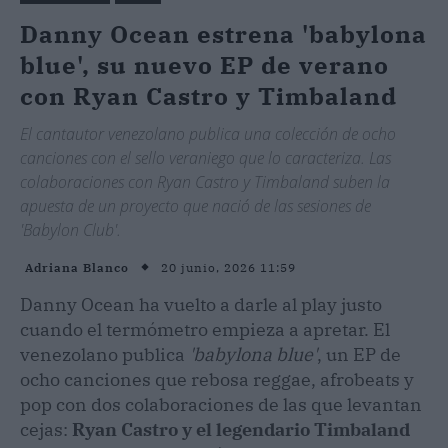
Danny Ocean estrena 'babylona
blue', su nuevo EP de verano
con Ryan Castro y Timbaland
El cantautor venezolano publica una colección de ocho
canciones con el sello veraniego que lo caracteriza. Las
colaboraciones con Ryan Castro y Timbaland suben la
apuesta de un proyecto que nació de las sesiones de
'Babylon Club'.
20 junio, 2026 11:59
Adriana Blanco
Danny Ocean ha vuelto a darle al play justo
cuando el termómetro empieza a apretar. El
venezolano publica
'babylona blue'
, un EP de
ocho canciones que rebosa reggae, afrobeats y
pop con dos colaboraciones de las que levantan
cejas:
Ryan Castro y el legendario Timbaland