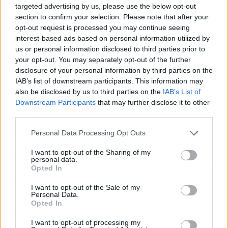
targeted advertising by us, please use the below opt-out
El Madrid más ambicioso de la
section to confirm your selection. Please note that after your
era Florentino: ¿hay precedentes
opt-out request is processed you may continue seeing
de un verano así?
interest-based ads based on personal information utilized by
us or personal information disclosed to third parties prior to
your opt-out. You may separately opt-out of the further
En 2009, Florentino revolucionó el mercado
disclosure of your personal information by third parties on the
con Cristiano, Kaká, Benzema y Xabi Alonso. En
IAB’s list of downstream participants. This information may
2013 trajo a Bale y a Isco. Pero nunca en tan
also be disclosed by us to third parties on the
IAB’s List of
poco tiempo se habían cerrado cuatro fichajes
Downstream Participants
that may further disclose it to other
de este calibre.
Y además con el añadido de
third parties.
una guerra en los despachos contra el
Personal Data Processing Opt Outs
Barça
. Esta semana de furia redefine lo que
significa 'planificación deportiva' en el Real
I want to opt-out of the Sharing of my
personal data.
Madrid y deja claro que el presidente no se va a
Opted In
guardar nada.
I want to opt-out of the Sale of my
Personal Data.
Opted In
El chisme en 3 claves (TL;DR)
I want to opt-out of processing my