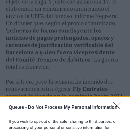
el jefe de la zaga. Y justo ese mismo día 17, el
club emitió un comunicado anunciando el
envío a la UEFA del famoso 'informe Negreira'.
Un dossier que, según el propio comunicado,
'refuerza de forma concluyente los
indicios de pagos prolongados, opacos y
carentes de justificación verificable del
Barcelona a quien fuera vicepresidente
del Comité Técnico de Árbitros'
. La guerra
total está servida.
Por si fuera poco, la semana ha incluido dos
renovaciones estratégicas:
Fly Emirates
seguirá luciendo en la camiseta hasta 2031
a razón de 74 millones por temporada, y Adidas
Que.es -
Do Not Process My Personal Information
firmó hasta 2034 con 120 millones anuales. La
camiseta del Madrid sigue siendo la más
If you wish to opt-out of the sale, sharing to third parties, or
rentable del mundo.
processing of your personal or sensitive information for