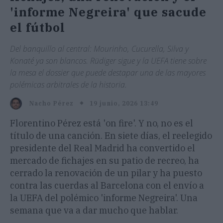
'informe Negreira' que sacude
el fútbol
Del banquillo al central: Mourinho, Cucurella, Silva y
Konaté ya son blancos. Rüdiger sigue y la UEFA tiene sobre
la mesa el dossier que puede destapar una de las mayores
polémicas arbitrales de la historia.
19 junio, 2026 13:49
Nacho Pérez
Florentino Pérez está 'on fire'. Y no, no es el
título de una canción. En siete días, el reelegido
presidente del Real Madrid ha convertido el
mercado de fichajes en su patio de recreo, ha
cerrado la renovación de un pilar y ha puesto
contra las cuerdas al Barcelona con el envío a
la UEFA del polémico 'informe Negreira'. Una
semana que va a dar mucho que hablar.