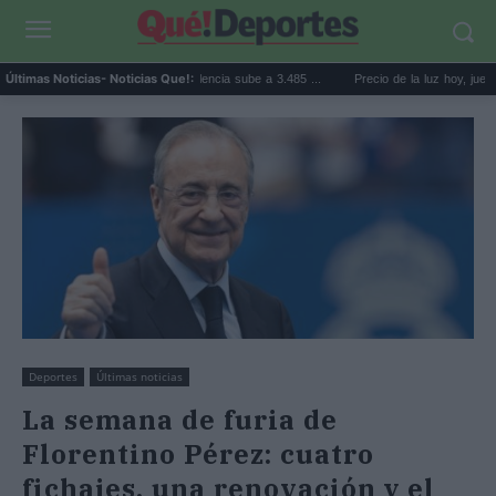
l precio de la vivienda en Valencia sube a 3.485 ...
Precio de la luz hoy, jueves 6 de a
Últimas Noticias
- Noticias Que!:
Deportes
Últimas noticias
La semana de furia de
Florentino Pérez: cuatro
fichajes, una renovación y el