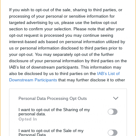
Sonorama no se entiende sin sus escenarios al
If you wish to opt-out of the sale, sharing to third parties, or
aire libre, la Plaza del Trigo, las catas de Ribera
processing of your personal or sensitive information for
del Duero o el Sonorama Baby para los que ya
targeted advertising by us, please use the below opt-out
van con carrito.
El festival ha sabido mantener
section to confirm your selection. Please note that after your
opt-out request is processed you may continue seeing
un ambiente de verbena elevada a categoría de
interest-based ads based on personal information utilized by
culto
mientras otros macroeventos se diluyen
us or personal information disclosed to third parties prior to
en patrocinios. Este año, la zona de acampada
your opt-out. You may separately opt-out of the further
se traslada al Parque del General Gutiérrez con
disclosure of your personal information by third parties on the
mejoras y un precio de 22 euros para todos los
IAB’s list of downstream participants. This information may
also be disclosed by us to third parties on the
IAB’s List of
días. No está nada mal si no quieres dormir en
Downstream Participants
that may further disclose it to other
una bodega por accidente.
third parties.
En un verano que vuelve a estar plagado de
Personal Data Processing Opt Outs
festivales,
Sonorama se agarra a su identidad
I want to opt-out of the Sharing of my
de pueblo, sus más de 150 bandas y una
personal data.
Opted In
programación que equilibra nostalgia, indie
masivo y descubrimientos
. Esta edición
I want to opt-out of the Sale of my
Personal Data.