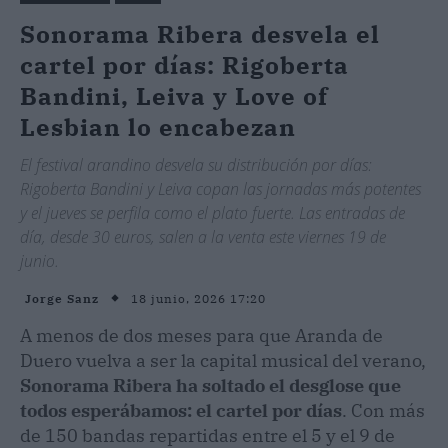
Sonorama Ribera desvela el
cartel por días: Rigoberta
Bandini, Leiva y Love of
Lesbian lo encabezan
El festival arandino desvela su distribución por días:
Rigoberta Bandini y Leiva copan las jornadas más potentes
y el jueves se perfila como el plato fuerte. Las entradas de
día, desde 30 euros, salen a la venta este viernes 19 de
junio.
18 junio, 2026 17:20
Jorge Sanz
A menos de dos meses para que Aranda de
Duero vuelva a ser la capital musical del verano,
Sonorama Ribera ha soltado el desglose que
todos esperábamos: el cartel por días
. Con más
de 150 bandas repartidas entre el 5 y el 9 de