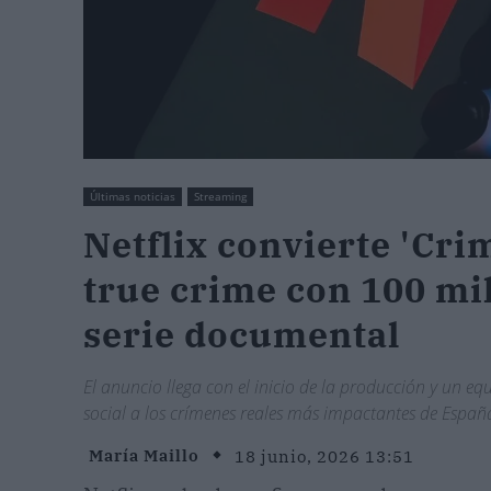
Últimas noticias
Streaming
Netflix convierte 'Crim
true crime con 100 mi
serie documental
El anuncio llega con el inicio de la producción y un e
social a los crímenes reales más impactantes de Españ
María Maillo
18 junio, 2026 13:51