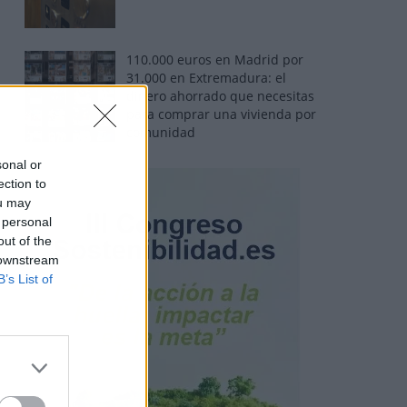
110.000 euros en Madrid por
31.000 en Extremadura: el
dinero ahorrado que necesitas
para comprar una vivienda por
comunidad
sonal or
ection to
ou may
 personal
out of the
 downstream
B’s List of