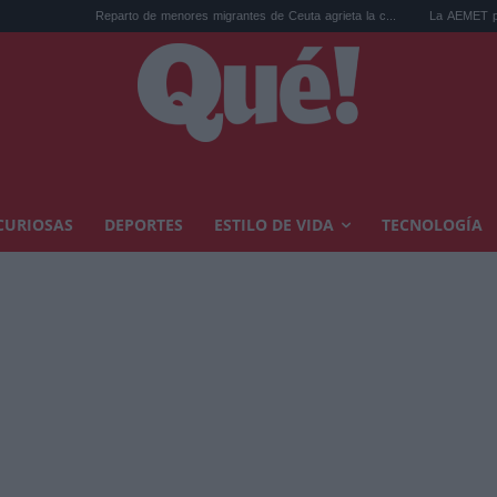
Reparto de menores migrantes de Ceuta agrieta la c...
La AEMET prepara una predicc
CURIOSAS
DEPORTES
ESTILO DE VIDA
TECNOLOGÍA