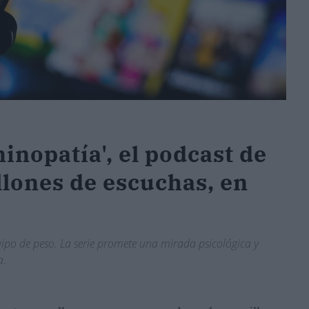
inopatía', el podcast de
llones de escuchas, en
quipo de peso. La serie promete una mirada psicológica y
a.