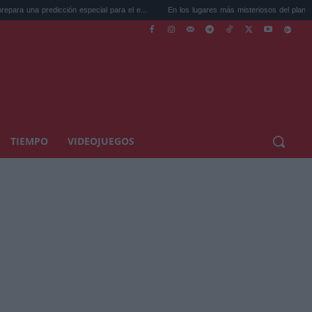
ión especial para el e...
En los lugares más misteriosos del planeta: Stoneh...
TIEMPO
VIDEOJUEGOS