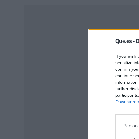
Que.es -
D
If you wish 
sensitive in
confirm you
continue se
information 
further disc
participants
P
Downstream 
Persona