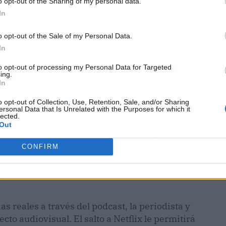
o opt-out of the Sharing of my personal data.
In
o opt-out of the Sale of my Personal Data.
In
to opt-out of processing my Personal Data for Targeted
ing.
In
ncional del true crime: la producción querrá
o opt-out of Collection, Use, Retention, Sale, and/or Sharing
ién a cómo pudo suceder. Para ello, examinará
ersonal Data that Is Unrelated with the Purposes for which it
lected.
ales y los contextos que rodearon cada suceso.
Out
n los agresores
, explorando cómo algunos
 cotidiana sin levantar sospechas.
CONFIRM
royecto con vocación
s reales a través del podcast, la periodista y
to audiovisual. El salto a Netflix le permitirá