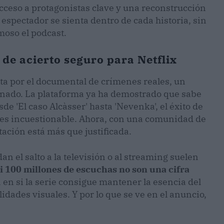
acceso a protagonistas clave y una reconstrucción
l espectador se sienta dentro de cada historia, sin
moso el podcast.
 de acierto seguro para Netflix
sta por el documental de crímenes reales, un
onado. La plataforma ya ha demostrado que sabe
de 'El caso Alcàsser' hasta 'Nevenka', el éxito de
 es incuestionable. Ahora, con una comunidad de
tación está más que justificada.
an el salto a la televisión o al streaming suelen
i 100 millones de escuchas no son una cifra
rá en si la serie consigue mantener la esencia del
idades visuales. Y por lo que se ve en el anuncio,