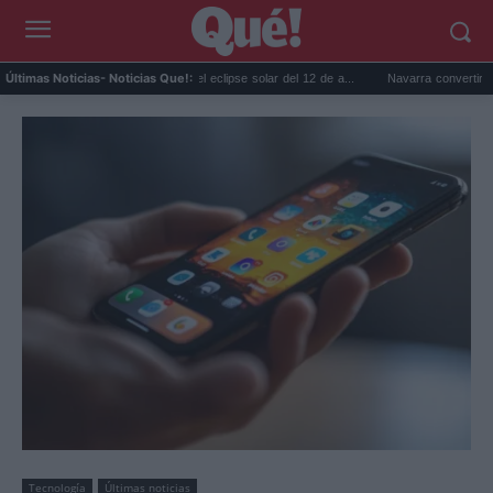
Gafas gratis para ver el eclipse solar del 12 de a...
Navarra convertirá monasterio
Últimas Noticias
- Noticias Que!:
Tecnología
Últimas noticias