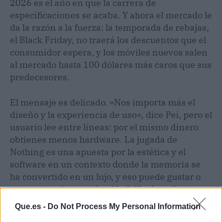
2026 es el año en que la carrera de
especificaciones se acaba. Y ahora el mercado le
da la razón a la fuerza: la temporada de rebajas,
el Black Friday, no traerá los descuentos que el
consumidor espera, y los móviles nuevos salen
al mercado hasta 100 dólares más caros que sus
predecesores.
El mensaje es delicado. «Nos importa más el
diseño y la experiencia de uso», dice Pei, pero el
usuario lee entre líneas: por el mismo dinero
obtienes menos hardware. La jugada de
Nothing es una apuesta por la estética y el
software en un contexto donde la memoria se
ha convertido en un lujo, y eso puede gustar o
parecer un timo según el bolsillo de cada uno.
Que.es -
Do Not Process My Personal Information