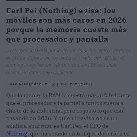
Carl Pei (Nothing) avisa: los
móviles son más caros en 2026
porque la memoria cuesta más
que procesador y pantalla
La escasez de DRAM por la demanda de los centros de datos
de IA está disparando los costes de producción. El CEO de
Nothing lo explica con cifras: hasta un 13% de subida
media y la gama baja en picado.
16 junio, 2026 21:30
Juan Fernández
Que la memoria RAM le cueste más al fabricante
que el procesador y la pantalla juntos suena a
chiste de la industria, pero es justo lo que está
pasando en 2026. Y quien lo avisa no es un
analista aburrido: es Carl Pei, el CEO de
Nothing
, que ha soltado un tuit que debería leer