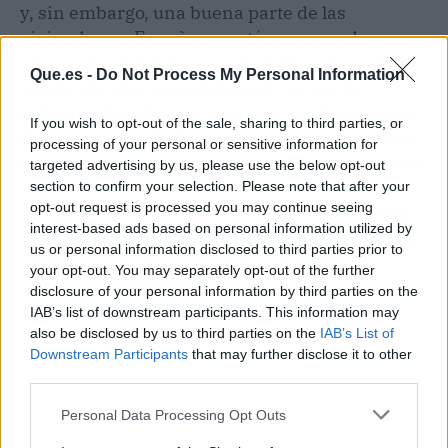
y, sin embargo, una buena parte de las
viviendas en España no están preparadas para
aguantar temperaturas por encima de los 35
Que.es -
Do Not Process My Personal Information
grados sin aire acondicionado. La red de
refugios climáticos es desigual: ciudades como
If you wish to opt-out of the sale, sharing to third parties, or
Barcelona o Madrid los tienen mapeados, pero
processing of your personal or sensitive information for
en municipios más pequeños la información no
targeted advertising by us, please use the below opt-out
llega o directamente no existen. Y los
section to confirm your selection. Please note that after your
opt-out request is processed you may continue seeing
trabajadores de la construcción o la jardinería
interest-based ads based on personal information utilized by
siguen dependiendo de la buena voluntad de la
us or personal information disclosed to third parties prior to
empresa para parar cuando el termómetro
your opt-out. You may separately opt-out of the further
aprieta.
disclosure of your personal information by third parties on the
IAB’s list of downstream participants. This information may
also be disclosed by us to third parties on the
IAB’s List of
Downstream Participants
that may further disclose it to other
third parties.
Personal Data Processing Opt Outs