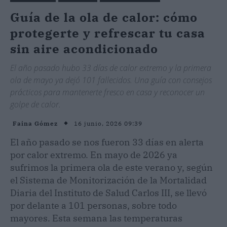
Guía de la ola de calor: cómo
protegerte y refrescar tu casa
sin aire acondicionado
El año pasado hubo 33 días de calor extremo y la primera
ola de mayo ya dejó 101 fallecidos. Una guía con consejos
prácticos para mantenerte fresco en casa y reconocer un
golpe de calor.
16 junio, 2026 09:39
Faina Gómez
El año pasado se nos fueron 33 días en alerta
por calor extremo. En mayo de 2026 ya
sufrimos la primera ola de este verano y, según
el Sistema de Monitorización de la Mortalidad
Diaria del Instituto de Salud Carlos III, se llevó
por delante a 101 personas, sobre todo
mayores. Esta semana las temperaturas