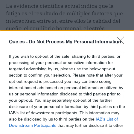
La evidencia científica actual indica que la
fatiga es el resultado de múltiples factores que
interactúan entre sí, entre ellos la calidad del
sueño, el equilibrio hormonal, el estrés
oxidativo y el entorno. Por ello, mejorar la
Que.es -
Do Not Process My Personal Information
energía diaria no siempre implica realizar un
mayor esfuerzo, sino optimizar las condiciones
If you wish to opt-out of the sale, sharing to third parties, or
en las que el organismo lleva a cabo sus
processing of your personal or sensitive information for
procesos naturales de recuperación.
targeted advertising by us, please use the below opt-out
section to confirm your selection. Please note that after your
opt-out request is processed you may continue seeing
Artículo anterior
Artículo siguiente
interest-based ads based on personal information utilized by
El nuevo gel reductor de
Cinco platos españoles
us or personal information disclosed to third parties prior to
Mercadona frena la
que los extranjeros piden
your opt-out. You may separately opt-out of the further
presoterapia y causa un
en TikTok, mal hechos
disclosure of your personal information by third parties on the
efecto tipazo al instante
IAB’s list of downstream participants. This information may
por solo 8 euros
also be disclosed by us to third parties on the
IAB’s List of
Downstream Participants
that may further disclose it to other
third parties.