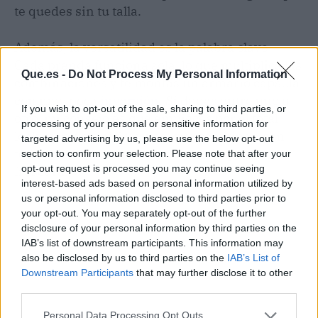
te quedes sin tu talla.
Además, la versatilidad es la palabra clave.
Cada prenda funciona sola, lo que multiplica las
Que.es -
Do Not Process My Personal Information
combinaciones y te montas un armario cápsula
con muy poca
inversión
. Si dudas entre uno u
If you wish to opt-out of the sale, sharing to third parties, or
otro, mi consejo es que empieces por el total
processing of your personal or sensitive information for
look marrón o el de rayas, que combinan con
targeted advertising by us, please use the below opt-out
todo y tienen el aire más adulto sin perder la
section to confirm your selection. Please note that after your
opt-out request is processed you may continue seeing
frescura.
interest-based ads based on personal information utilized by
us or personal information disclosed to third parties prior to
your opt-out. You may separately opt-out of the further
disclosure of your personal information by third parties on the
IAB’s list of downstream participants. This information may
also be disclosed by us to third parties on the
IAB’s List of
Downstream Participants
that may further disclose it to other
third parties.
Personal Data Processing Opt Outs