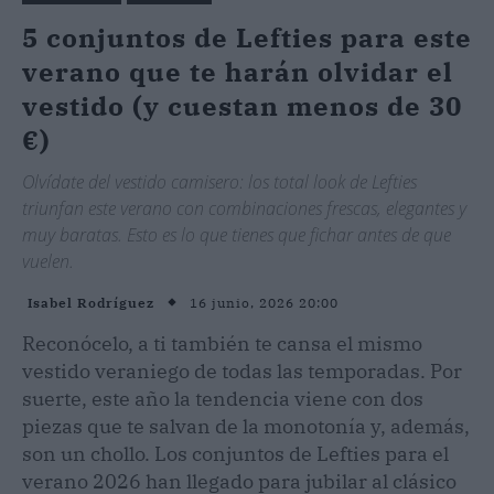
5 conjuntos de Lefties para este
verano que te harán olvidar el
vestido (y cuestan menos de 30
€)
Olvídate del vestido camisero: los total look de Lefties
triunfan este verano con combinaciones frescas, elegantes y
muy baratas. Esto es lo que tienes que fichar antes de que
vuelen.
16 junio, 2026 20:00
Isabel Rodríguez
Reconócelo, a ti también te cansa el mismo
vestido veraniego de todas las temporadas. Por
suerte, este año la tendencia viene con dos
piezas que te salvan de la monotonía y, además,
son un chollo. Los conjuntos de Lefties para el
verano 2026 han llegado para jubilar al clásico