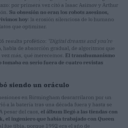
ntazo: por primera vez citó a Isaac Asimov y Arthur
ión.
Su obsesión no eran los robots asesinos,
 vivimos hoy
: la erosión silenciosa de lo humano
atos que optimizar.
26 resulta profético:
"Digital dreams and you’re
o, habla de absorción gradual, de algoritmos que
a vez más, qué merecemos.
El transhumanismo
o tomaba en serio fuera de cuatro revistas
abó siendo un oráculo
 sesiones en Birmingham descarrilaron por un
ó a la batería tras una década fuera y hasta se
 A pesar del caos,
el álbum llegó a las tiendas con
, el ingeniero que había trabajado con Queen
l fue tibia, porque 1992 era el año de