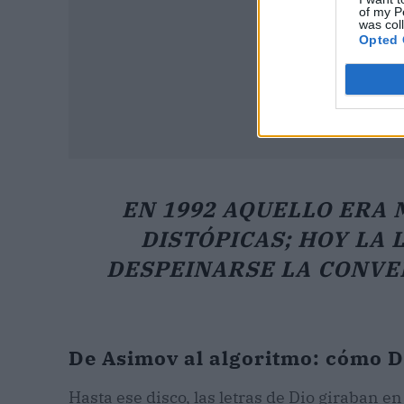
of my P
was col
Opted 
EN 1992 AQUELLO ERA
DISTÓPICAS; HOY LA 
DESPEINARSE LA CONVE
De Asimov al algoritmo: cómo Di
Hasta ese disco, las letras de Dio giraban 