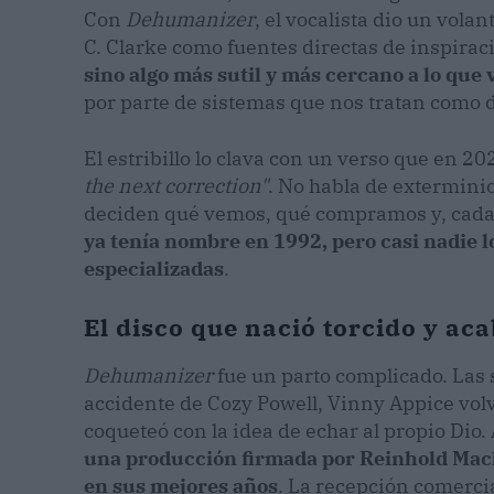
Con
Dehumanizer
, el vocalista dio un vola
C. Clarke como fuentes directas de inspirac
sino algo más sutil y más cercano a lo que
por parte de sistemas que nos tratan como d
El estribillo lo clava con un verso que en 20
the next correction"
. No habla de extermini
deciden qué vemos, qué compramos y, cad
ya tenía nombre en 1992, pero casi nadie l
especializadas
.
El disco que nació torcido y ac
Dehumanizer
fue un parto complicado. Las
accidente de Cozy Powell, Vinny Appice volvi
coqueteó con la idea de echar al propio Dio.
una producción firmada por Reinhold Mack
en sus mejores años
. La recepción comercia