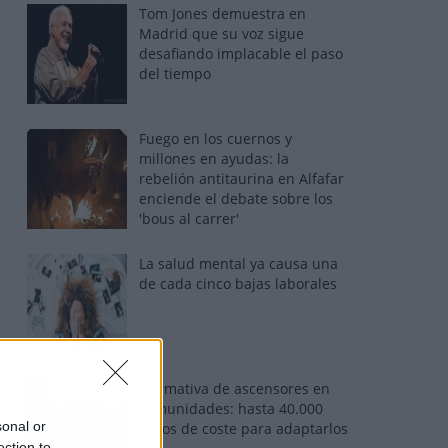
Tom Jones demuestra en
Madrid que su voz sigue
desafiando implacable el paso
del tiempo
Fuego en los cuernos y
millones en ayudas: la
rebelión antitaurina en Alfafar
enciende el debate sobre los
'bous al carrer'
La salud mental ya causa una
de cada cinco bajas laborales
Normativa de ascensores en
comunidades: hasta 40.000
sonal or
euros de coste para adaptarlos
ection to