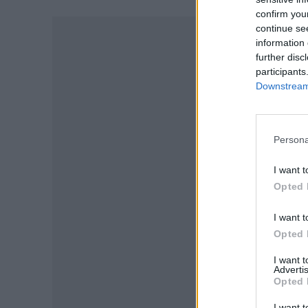
confirm you
continue se
information 
further disc
participants
Downstream 
Persona
I want t
Opted 
I want t
P
Opted 
I want 
Advertis
Opted 
I want t