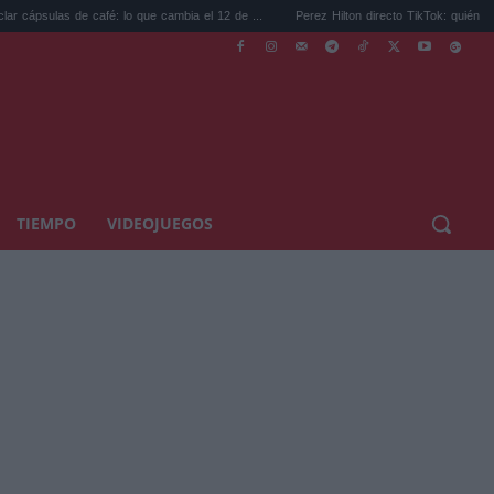
de café: lo que cambia el 12 de ...
Perez Hilton directo TikTok: quién es el bloguero ..
TIEMPO
VIDEOJUEGOS