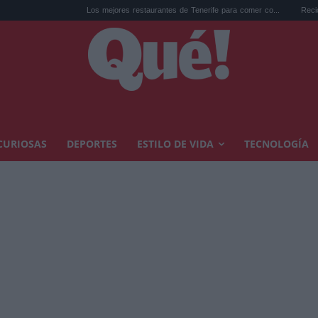
Los mejores restaurantes de Tenerife para comer co...
Reciclar cápsulas 
CURIOSAS
DEPORTES
ESTILO DE VIDA
TECNOLOGÍA