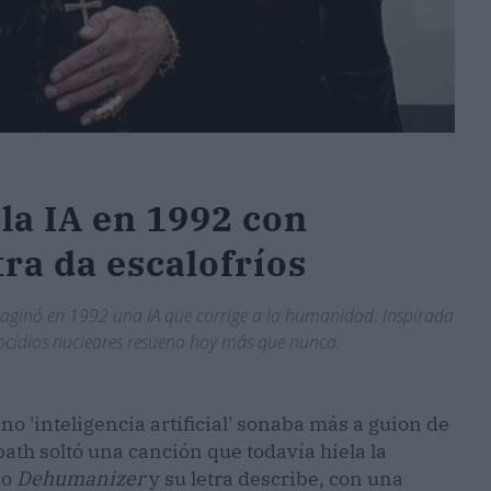
la IA en 1992 con
tra da escalofríos
aginó en 1992 una IA que corrige a la humanidad. Inspirada
enocidios nucleares resuena hoy más que nunca.
o 'inteligencia artificial' sonaba más a guion de
bath soltó una canción que todavía hiela la
co
Dehumanizer
y su letra describe, con una