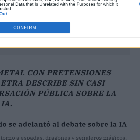
ersonal Data that Is Unrelated with the Purposes for which it
lected.
Out
CONFIRM
 METAL CON PRETENSIONES
LETRA DESCRIBE SIN CASI
RSACIÓN PÚBLICA SOBRE LA
IA.
o se adelantó al debate sobre la IA
en torno a espadas, dragones y señaleros mágicos.