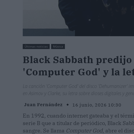
Últimas noticias
Música
Black Sabbath predijo 
'Computer God' y la le
La canción 'Computer God' del disco 'Dehumanizer' im
en Asimov y Clarke, su letra sobre dioses digitales y g
Juan Fernández
16 junio, 2026 10:30
En 1992, cuando internet gateaba y el términ
serie B que a titular de periódico, Black Sab
sangre. Se llama
Computer God
, abre el dis