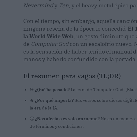
Nevermind
y
Ten
, y el heavy metal épico pa
Con el tiempo, sin embargo, aquella canción
ninguna reseña de la época le concedió.
El 
la World Wide Web
, un gesto diminuto que 
de
Computer God
con un escalofrío nuevo. N
es la sensación de haber tenido el manual de
manos y haberlo confundido con la portada 
El resumen para vagos (TL;DR)
🎯
¿Qué ha pasado?
La letra de 'Computer God' (Blac
🔥
¿Por qué importa?
Sus versos sobre dioses digit
la era de la IA.
🤔
¿Nos afecta o es solo un meme?
No es un meme: es 
de términos y condiciones.