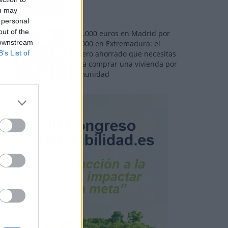
ou may
 personal
out of the
110.000 euros en Madrid por
 downstream
31.000 en Extremadura: el
B’s List of
dinero ahorrado que necesitas
para comprar una vivienda por
comunidad