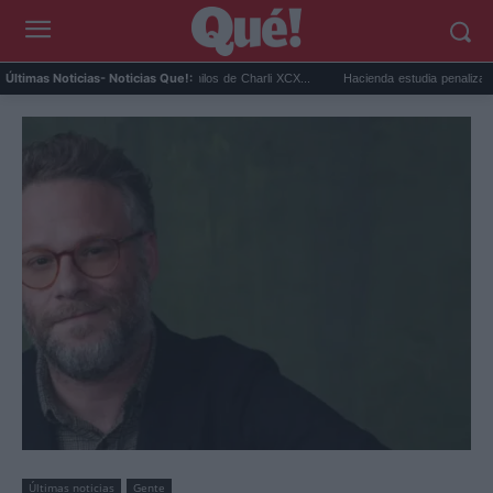
uardian destapa que los vinilos de Charli XCX...
Hacienda estudia penalizar a los cas
Últimas Noticias
- Noticias Que!:
Últimas noticias
Gente