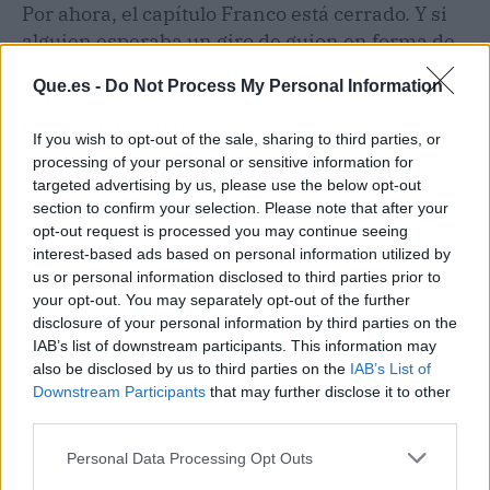
Por ahora, el capítulo Franco está cerrado. Y si
alguien esperaba un giro de guion en forma de
secuela de 'The Disaster Artist', mejor que se
Que.es -
Do Not Process My Personal Information
ponga cómodo con otra saga. A veces, la vida
real no tiene final feliz.
If you wish to opt-out of the sale, sharing to third parties, or
processing of your personal or sensitive information for
targeted advertising by us, please use the below opt-out
section to confirm your selection. Please note that after your
opt-out request is processed you may continue seeing
interest-based ads based on personal information utilized by
us or personal information disclosed to third parties prior to
your opt-out. You may separately opt-out of the further
disclosure of your personal information by third parties on the
IAB’s list of downstream participants. This information may
also be disclosed by us to third parties on the
IAB’s List of
Downstream Participants
that may further disclose it to other
third parties.
Personal Data Processing Opt Outs