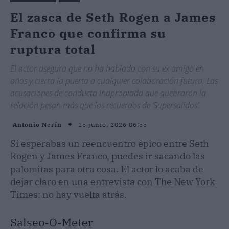
El zasca de Seth Rogen a James
Franco que confirma su
ruptura total
El actor asegura que no ha hablado con su ex amigo en
años y cierra la puerta a cualquier colaboración futura. Las
acusaciones de conducta inapropiada que quebraron la
relación pesan más que los recuerdos de ‘Supersalidos’.
15 junio, 2026 06:55
Antonio Nerín
Si esperabas un reencuentro épico entre Seth
Rogen y James Franco, puedes ir sacando las
palomitas para otra cosa. El actor lo acaba de
dejar claro en una entrevista con The New York
Times: no hay vuelta atrás.
Salseo-O-Meter