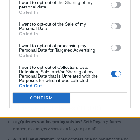
Publicidad
I want to opt-out of the Sharing of my
personal data.
Opted In
I want to opt-out of the Sale of my
Personal Data.
Opted In
I want to opt-out of processing my
Personal Data for Targeted Advertising.
Opted In
I want to opt-out of Collection, Use,
Retention, Sale, and/or Sharing of my
Personal Data that Is Unrelated with the
Purposes for which it was collected.
Opted Out
CONFIRM
El chisme en 3 claves (TL;DR)
👀
¿Quiénes son los protagonistas?
Seth Rogen y James
Franco, ex amigos y socios en la gran pantalla.
🔥
¿Cuál es el drama?
Rogen confiesa que no hablan y que no