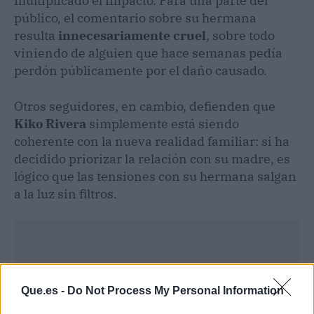
multiplicado el impacto. Para una parte del
público, el comentario sobre su hermana
resulta
innecesariamente cruel
, sobre todo
viniendo de alguien que hace semanas pedía
perdón públicamente por el daño causado.
Otros seguidores, en cambio, defienden que
Kiko Rivera
simplemente está siendo
coherente con la nueva realidad familiar: si ha
decidido priorizar la relación con su madre, es
lógico que las tensiones con su hermana salgan
a la luz sin filtros.
Que.es -
Do Not Process My Personal Information