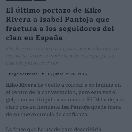
El último portazo de Kiko
Rivera a Isabel Pantoja que
fractura a los seguidores del
clan en España
Kiko Rivera cierra una puerta justo cuando abre otra. La
reconciliación con su madre tiene un coste que ya está
pasando factura en el clan.
15 junio, 2026 09:15
Diego Servente
Kiko Rivera
ha vuelto a colocar a su familia en
el centro de la conversación, pero esta vez el
golpe no va dirigido a su madre. El DJ ha dejado
claro que su hermana
Isa Pantoja
queda fuera
de su nuevo círculo de confianza.
La frase que ha usado para describirla,