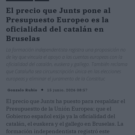
El precio que Junts pone al
Presupuesto Europeo es la
oficialidad del catalán en
Bruselas
La formación independentista registra una proposición no
de ley que vincula el apoyo a las cuentas europeas con la
oficialidad del catalán, euskera y gallego. También reclama
que Cataluña sea circunscripción única en las elecciones
europeas y eliminar el juramento de la Constituc
15 junio, 2026 08:57
Gonzalo Rubio
El precio que Junts ha puesto para respaldar el
Presupuestto de la Unión Europea: que el
Gobierno español exija ya la oficialidad del
catalán, el euskera y el gallego en Bruselas. La
formación independentista registró este