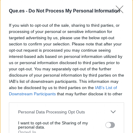
En 2021, ERC ya reclamó la oficialidad del
catalán en la UE a cambio de apoyar los
Que.es -
Do Not Process My Personal Information
Presupuestos del Estado. Aquella iniciativa se
plasmó en una solicitud española, pero nunca
If you wish to opt-out of the sale, sharing to third parties, or
prosperó. Ahora Junts va más lejos: quiere que
processing of your personal or sensitive information for
España use el voto presupuestario para romper
targeted advertising by us, please use the below opt-out
el atasco. Para los defensores, es justicia
section to confirm your selection. Please note that after your
opt-out request is processed you may continue seeing
lingüística. Para los críticos, instrumentaliza un
interest-based ads based on personal information utilized by
mecanismo comunitario y puede abrir la puerta
us or personal information disclosed to third parties prior to
a chantajes de otras formaciones. Además, la
your opt-out. You may separately opt-out of the further
eliminación de la unanimidad choca con la
disclosure of your personal information by third parties on the
resistencia de varios Estados que la consideran
IAB’s list of downstream participants. This information may
also be disclosed by us to third parties on the
IAB’s List of
garantía de soberanía.
Downstream Participants
that may further disclose it to other
third parties.
La proposición no es vinculante, solo un debate.
Pero, de aprobarse, aumentaría la presión
Personal Data Processing Opt Outs
sobre un Gobierno que necesita todos los votos.
I want to opt-out of the Sharing of my
El calendario apremia: el próximo marco
personal data.
Opted In