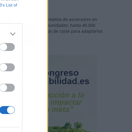
B’s List of
Normativa de ascensores en
comunidades: hasta 40.000
euros de coste para adaptarlos