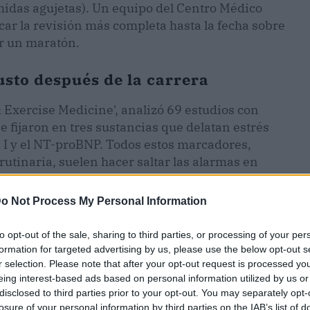
temidas agujetas). Un equipo del Centro Médico
ar la revisión más completa hasta la fecha sobre
er un maratón.
usto después de la carrera
 Exercise Medicine', analizó 69 estudios con
e fijaron en tres sustancias que delatan estrés
a I y el NT-proBNP. Todos estos marcadores,
utinaria, suelen hacer saltar las alarmas en
o Not Process My Personal Information
pletar un maratón, los niveles de estas proteínas
es clínicos que se usan para diagnosticar un
to opt-out of the sale, sharing to third parties, or processing of your per
ta, se comporta como si hubiera sufrido una
formation for targeted advertising by us, please use the below opt-out s
r selection. Please note that after your opt-out request is processed y
estudio es si esa reacción es solo una adaptación
eing interest-based ads based on personal information utilized by us or
e algo puede torcerse con los años.
disclosed to third parties prior to your opt-out. You may separately opt-
losure of your personal information by third parties on the IAB’s list of