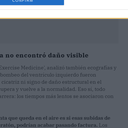
CONFIRM
ia no encontró daño visible
Exercise Medicine', analizó también ecografías y
 bombeo del ventrículo izquierdo fueron
icatriz ni signo de daño estructural en el
cupera y vuelve a la normalidad. Eso sí, todo
arrera: los tiempos más lentos se asociaron con
ta que queda en el aire es si esas subidas de
ratón, podrían acabar pasando factura.
Los