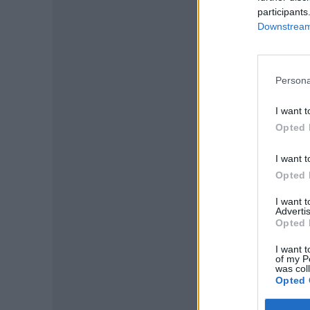
participants
Downstream 
Persona
I want t
Opted 
I want t
Opted 
I want 
P
Advertis
Opted 
I want t
of my P
was col
Opted 