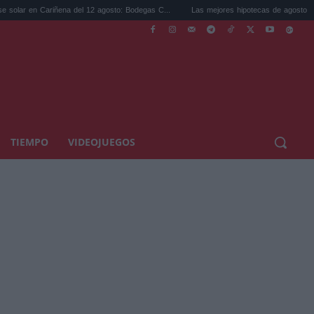
ena del 12 agosto: Bodegas C...
Las mejores hipotecas de agosto: el TAE más compet
TIEMPO
VIDEOJUEGOS