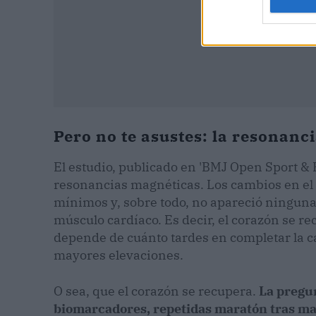
Pero no te asustes: la resonanc
El estudio, publicado en 'BMJ Open Sport & 
resonancias magnéticas. Los cambios en el
mínimos y, sobre todo, no apareció ninguna c
músculo cardíaco. Es decir, el corazón se re
depende de cuánto tardes en completar la c
mayores elevaciones.
O sea, que el corazón se recupera.
La pregun
biomarcadores, repetidas maratón tras ma