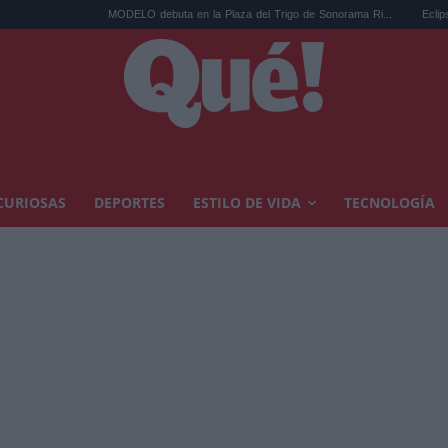
MODELO debuta en la Plaza del Trigo de Sonorama Ri...
Eclipse solar en Cariñ
CURIOSAS
DEPORTES
ESTILO DE VIDA
TECNOLOGÍA