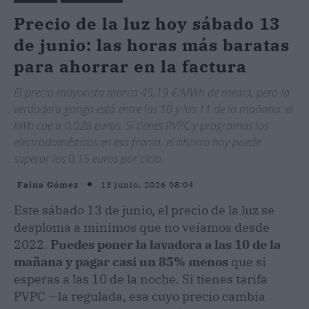
Precio de la luz hoy sábado 13
de junio: las horas más baratas
para ahorrar en la factura
El precio mayorista marca 45,19 €/MWh de media, pero la
verdadera ganga está entre las 10 y las 11 de la mañana: el
kWh cae a 0,028 euros. Si tienes PVPC y programas los
electrodomésticos en esa franja, el ahorro hoy puede
superar los 0,15 euros por ciclo.
13 junio, 2026 08:04
Faina Gómez
Este sábado 13 de junio, el precio de la luz se
desploma a mínimos que no veíamos desde
2022.
Puedes poner la lavadora a las 10 de la
mañana y pagar casi un 85% menos
que si
esperas a las 10 de la noche. Si tienes tarifa
PVPC —la regulada, esa cuyo precio cambia