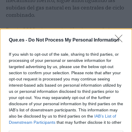
mecanismo ibérico, sigue amortiguando las
subidas del gas natural en las centrales de ciclo
combinado.
Desde 2022, el mercado eléctrico español
aprendió a vivir con el gas caro, pero las
Que.es -
Do Not Process My Personal Information
medidas europeas de emergencia y el
autoconsumo han ido relajando los precios
If you wish to opt-out of the sale, sharing to third parties, or
medios. Hoy es un ejemplo claro: sin apenas
processing of your personal or sensitive information for
tensión en la generación y con poco consumo,
targeted advertising by us, please use the below opt-out
section to confirm your selection. Please note that after your
el pool marca un precio medio de 45,19 €/MWh,
opt-out request is processed you may continue seeing
casi una cuarta parte de los máximos que
interest-based ads based on personal information utilized by
sufrimos en la crisis energética.
No es que todo
us or personal information disclosed to third parties prior to
esté resuelto, pero los domingos y sábados
your opt-out. You may separately opt-out of the further
soleados nos dan tregua.
disclosure of your personal information by third parties on the
IAB’s list of downstream participants. This information may
also be disclosed by us to third parties on the
IAB’s List of
En resumen (para tu bolsillo y tu salud
Downstream Participants
that may further disclose it to other
mental)
third parties.