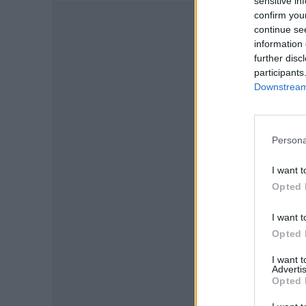
sensitive in
confirm you
continue se
information 
further disc
participants
Downstream 
Persona
I want t
Opted 
P
I want t
Opted 
I want 
Advertis
Opted 