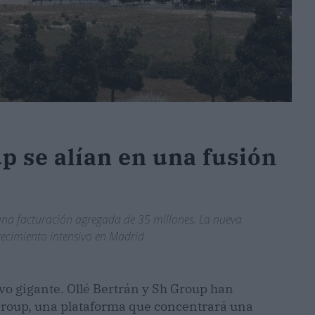
p se alían en una fusión
una facturación agregada de 35 millones. La nueva
ecimiento intensivo en Madrid.
vo gigante. Ollé Bertrán y Sh Group han
Group, una plataforma que concentrará una