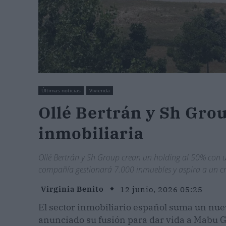
Últimas noticias
Vivienda
Ollé Bertrán y Sh Grou
inmobiliaria
Ollé Bertrán y Sh Group crean un holding al 50% con 
compañía gestionará 7.000 inmuebles y aspira a un cr
Virginia Benito
12 junio, 2026 05:25
El sector inmobiliario español suma un nue
anunciado su fusión para dar vida a Mabu 