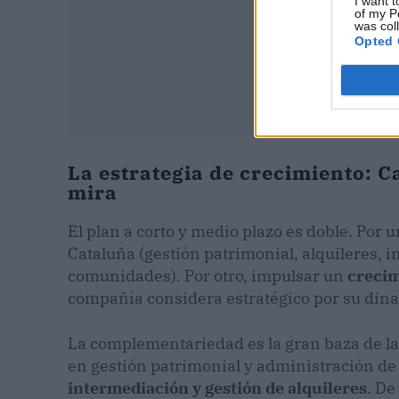
I want t
of my P
was col
Opted 
La estrategia de crecimiento: C
mira
El plan a corto y medio plazo es doble. Por 
Cataluña (gestión patrimonial, alquileres, 
comunidades). Por otro, impulsar un
crecim
compañía considera estratégico por su di
La complementariedad es la gran baza de la 
en gestión patrimonial y administración de
intermediación y gestión de alquileres
. De