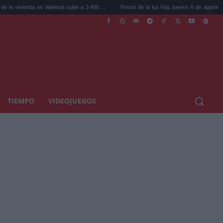
en Valencia sube a 3.485 ...
Precio de la luz hoy, jueves 6 de agosto: la hora ...
TIEMPO
VIDEOJUEGOS