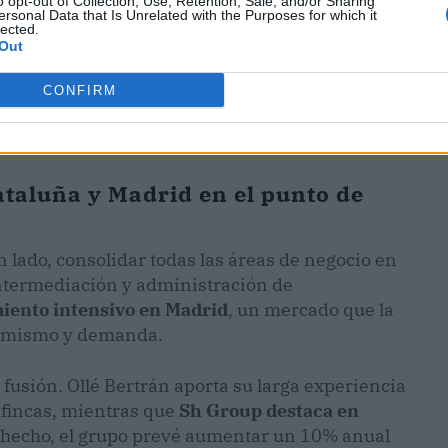
o opt-out of Collection, Use, Retention, Sale, and/or Sharing
ersonal Data that Is Unrelated with the Purposes for which it
lected.
Out
CONFIRM
ataluña y Madrid en el punto de
un lado, consolidar todas las áreas de negocio en
intermediación y administración de
iento intensivo en Madrid
, un mercado que la
namismo y demanda.
fusión. Ollé Bertrán aporta su larga experiencia
 fincas, mientras que
Sh Group destaca en
 hecho, el grupo prevé aumentar un 10% anual