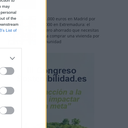
ection to
ou may
 personal
out of the
110.000 euros en Madrid por
31.000 en Extremadura: el
 downstream
dinero ahorrado que necesitas
B’s List of
para comprar una vivienda por
comunidad