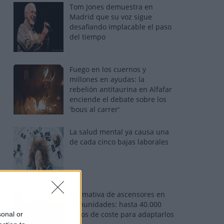
Tom Jones demuestra en
Madrid que su voz sigue
desafiando implacable el paso
del tiempo
Fuego en los cuernos y
millones en ayudas: la
rebelión antitaurina en Alfafar
enciende el debate sobre los
'bous al carrer'
La salud mental ya causa una
de cada cinco bajas laborales
Normativa de ascensores en
comunidades: hasta 40.000
euros de coste para adaptarlos
sonal or