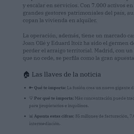
y escalar en servicios. Con 7.000 activos en
grandes gestores patrimoniales del país, au
copan la vivienda en alquiler.
La operación, además, tiene un marcado cará
Joan Ollé y Eduard Itoiz ha sido el germen d
perder el arraigo territorial. Madrid, con 
que no cede, se perfila como la gran apuest
🏠 Las llaves de la noticia
🔑
Qué te importa:
La fusión crea un nuevo gigante de
💡
Por qué te importa:
Más concentración puede tradu
para propietarios e inquilinos.
📊
Apunta estas cifras:
35 millones de facturación, 7
intermediación.