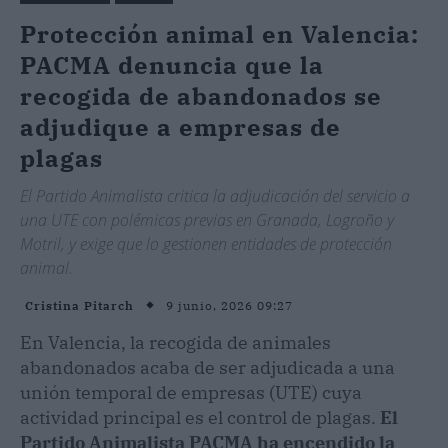
Protección animal en Valencia:
PACMA denuncia que la
recogida de abandonados se
adjudique a empresas de
plagas
El Partido Animalista critica la adjudicación del servicio a
una UTE con polémicas previas en Granada, Logroño y
Motril, y exige que lo gestionen entidades de protección
animal.
9 junio, 2026 09:27
Cristina Pitarch
En Valencia, la recogida de animales
abandonados acaba de ser adjudicada a una
unión temporal de empresas (UTE) cuya
actividad principal es el control de plagas.
El
Partido Animalista PACMA ha encendido la