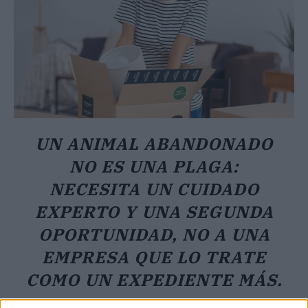
UN ANIMAL ABANDONADO
NO ES UNA PLAGA:
NECESITA UN CUIDADO
EXPERTO Y UNA SEGUNDA
OPORTUNIDAD, NO A UNA
EMPRESA QUE LO TRATE
COMO UN EXPEDIENTE MÁS.