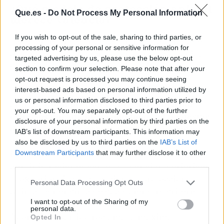
¿Qué modelo de protección animal
Que.es -
Do Not Process My Personal Information
merece Valencia?
If you wish to opt-out of the sale, sharing to third parties, or
La polémica no es nueva. En muchas ciudades
processing of your personal or sensitive information for
españolas, los servicios de recogida y acogida
targeted advertising by us, please use the below opt-out
de animales han ido profesionalizándose,
section to confirm your selection. Please note that after your
dando paso a protectoras con décadas de
opt-out request is processed you may continue seeing
interest-based ads based on personal information utilized by
trayectoria que conocen de cerca el sufrimiento
us or personal information disclosed to third parties prior to
animal.
Cuando el servicio se adjudica por
your opt-out. You may separately opt-out of the further
criterios puramente económicos, el bienestar
disclosure of your personal information by third parties on the
de los animales corre el riesgo de quedar en
IAB’s list of downstream participants. This information may
segundo plano
. Así lo recuerda PACMA, que
also be disclosed by us to third parties on the
IAB’s List of
insiste en la necesidad de que
Downstream Participants
that may further disclose it to other
third parties.
administraciones como la valenciana prioricen
la experiencia y la vocación de protección
Personal Data Processing Opt Outs
animal por encima de cualquier otro criterio.
I want to opt-out of the Sharing of my
personal data.
Además, el partido reclama la máxima
Opted In