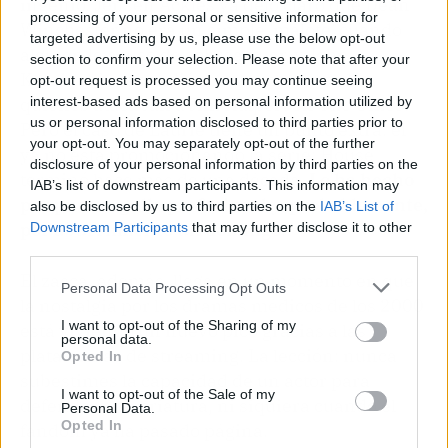
ingenio. Jensen Ackles ya dejó claro que Dean
processing of your personal or sensitive information for
Winchester no era un simple 'malote' cuando
targeted advertising by us, please use the below opt-out
alguien le acusó de sobreactuar, y John
section to confirm your selection. Please note that after your
Krasinski respondió con guante de seda a
opt-out request is processed you may continue seeing
quienes atacaban a Jim Halpert en
The Office
.
interest-based ads based on personal information utilized by
us or personal information disclosed to third parties prior to
Pero el caso de Laurie tiene un punto extra: él
your opt-out. You may separately opt-out of the further
ya no está promocionando la serie; House
disclosure of your personal information by third parties on the
terminó hace más de una década.
Lo ha hecho
IAB’s list of downstream participants. This information may
por puro orgullo profesional y, probablemente,
also be disclosed by us to third parties on the
IAB’s List of
por aburrimiento un domingo
.
Downstream Participants
that may further disclose it to other
third parties.
El zasca, además, llega en un momento en que
Personal Data Processing Opt Outs
la nostalgia por los dramas médicos de los 2000
I want to opt-out of the Sharing of my
está viviendo un nuevo pico gracias a las
personal data.
plataformas de streaming. La lección: nunca
Opted In
subestimes la capacidad de un actor para
I want to opt-out of the Sale of my
defender a su criatura, ni siquiera cuando el
Personal Data.
Opted In
fandom ya ha pasado página.