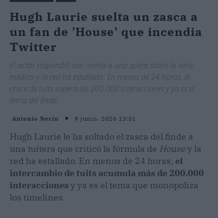
Hugh Laurie suelta un zasca a
un fan de 'House' que incendia
Twitter
El actor respondió con ironía a una queja sobre la serie
médica y la red ha estallado. En menos de 24 horas, el
cruce de tuits supera las 200.000 interacciones y ya es el
tema del finde.
9 junio, 2026 13:51
Antonio Nerín
Hugh Laurie le ha soltado el zasca del finde a
una tuitera que criticó la fórmula de
House
y la
red ha estallado. En menos de 24 horas,
el
intercambio de tuits acumula más de 200.000
interacciones
y ya es el tema que monopoliza
los timelines.