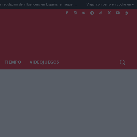
 influencers en España, en jaque: ...
Viajar con perro en coche en verano: la norma de
TIEMPO
VIDEOJUEGOS