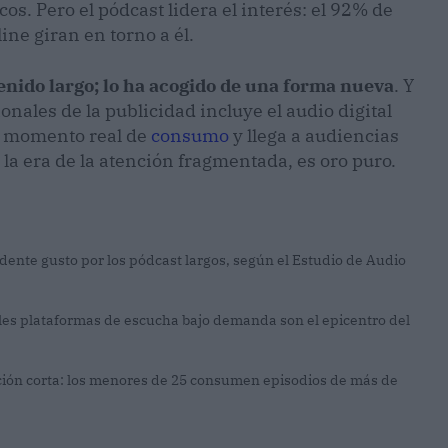
os. Pero el pódcast lidera el interés: el 92% de
ine giran en torno a él.
enido largo; lo ha acogido de una forma nueva
. Y
onales de la publicidad incluye el audio digital
n momento real de
consumo
y llega a audiencias
n la era de la atención fragmentada, es oro puro.
ente gusto por los pódcast largos, según el Estudio de Audio
ales plataformas de escucha bajo demanda son el epicentro del
ención corta: los menores de 25 consumen episodios de más de