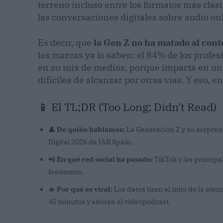
terreno incluso entre los formatos más clásic
las conversaciones digitales sobre audio onl
Es decir, que
la Gen Z no ha matado al cont
las marcas ya lo saben: el 84% de los profesi
en su mix de medios, porque impacta en u
difíciles de alcanzar por otras vías. Y eso, e
📱 El TL;DR (Too Long; Didn't Read)
👤
De quién hablamos:
La Generación Z y su sorprend
Digital 2026 de IAB Spain.
📲
En qué red social ha pasado:
TikTok y las princip
fenómeno.
🔥
Por qué es viral:
Los datos tiran el mito de la at
45 minutos y adoran el videopodcast.