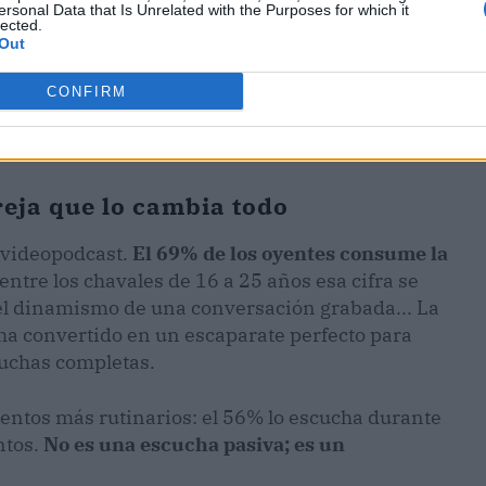
ersonal Data that Is Unrelated with the Purposes for which it
lected.
Out
CONFIRM
reja que lo cambia todo
l videopodcast.
El 69% de los oyentes consume la
y entre los chavales de 16 a 25 años esa cifra se
 el dinamismo de una conversación grabada... La
ha convertido en un escaparate perfecto para
cuchas completas.
entos más rutinarios: el 56% lo escucha durante
ntos.
No es una escucha pasiva; es un