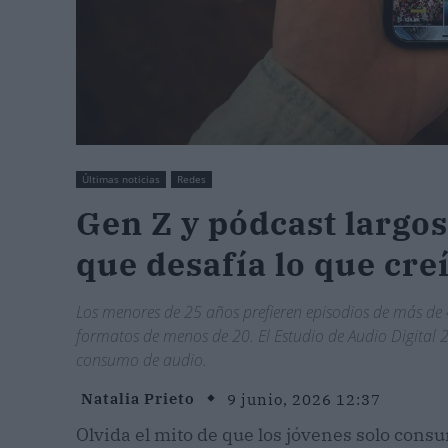
Últimas noticias
Redes
Gen Z y pódcast largos
que desafía lo que cre
Los menores de 25 años prefieren episodios de más de
formatos de menos de 20. El Estudio de Audio Digital
consumo de audio.
Natalia Prieto
9 junio, 2026 12:37
Olvida el mito de que los jóvenes solo con