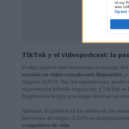
of my P
was col
Opted 
TikTok y el videopodcast: la pa
Si algo explica este fenómeno es el auge de
versión en vídeo cuando está disponible
, 
dispara al 81%. Ver las expresiones, sentir
experiencia híbrida engancha, y TikTok se 
fragmentos largos que luego derivan en es
Además, el pódcast se ha colado en los mom
las tareas del hogar, el 54% en desplazamie
compañero de vida
.