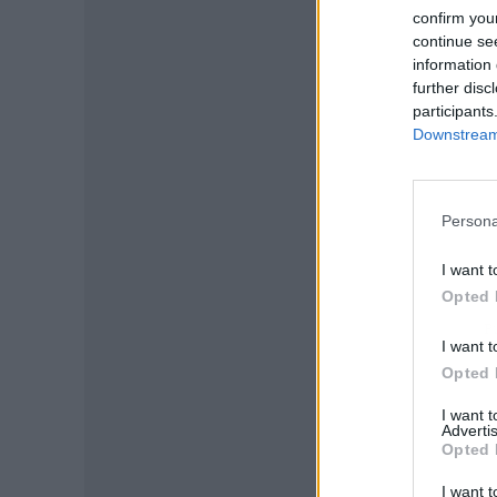
confirm you
continue se
information 
further disc
participants
Downstream 
Persona
I want t
Opted 
P
I want t
Opted 
I want 
Advertis
Opted 
I want t