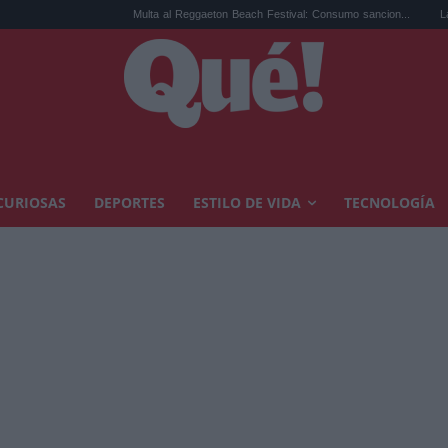
Multa al Reggaeton Beach Festival: Consumo sancion...
La regulación de
CURIOSAS
DEPORTES
ESTILO DE VIDA
TECNOLOGÍA