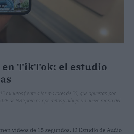
 en TikTok: el estudio
ías
 45 minutos frente a los mayores de 55, que apuestan por
 2026 de IAB Spain rompe mitos y dibuja un nuevo mapa del
sumen vídeos de 15 segundos. El Estudio de Audio