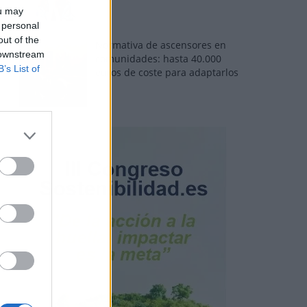
ou may
 personal
out of the
Normativa de ascensores en
 downstream
comunidades: hasta 40.000
B’s List of
euros de coste para adaptarlos