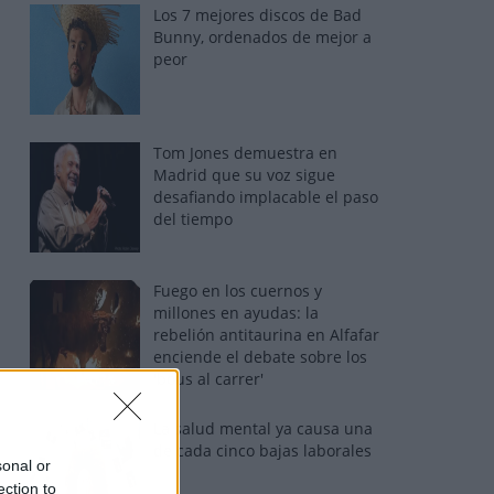
Los 7 mejores discos de Bad
Bunny, ordenados de mejor a
peor
Tom Jones demuestra en
Madrid que su voz sigue
desafiando implacable el paso
del tiempo
Fuego en los cuernos y
millones en ayudas: la
rebelión antitaurina en Alfafar
enciende el debate sobre los
'bous al carrer'
La salud mental ya causa una
de cada cinco bajas laborales
sonal or
ection to