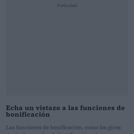
Publicidad
Echa un vistazo a las funciones de
bonificación
Las funciones de bonificación, como los giros