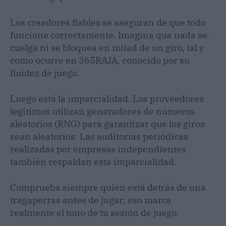
Los creadores fiables se aseguran de que todo
funcione correctamente. Imagina que nada se
cuelga ni se bloquea en mitad de un giro, tal y
como ocurre en 365RAJA, conocido por su
fluidez de juego.
Luego está la imparcialidad. Los proveedores
legítimos utilizan generadores de números
aleatorios (RNG) para garantizar que los giros
sean aleatorios. Las auditorías periódicas
realizadas por empresas independientes
también respaldan esta imparcialidad.
Comprueba siempre quién está detrás de una
tragaperras antes de jugar; eso marca
realmente el tono de tu sesión de juego.