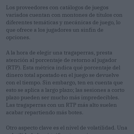
Los proveedores con catálogos de juegos
variados cuentan con montones de títulos con
diferentes temáticas y mecánicas de juego, lo
que ofrece a los jugadores un sinfín de
opciones.
A la hora de elegir una tragaperras, presta
atención al porcentaje de retorno al jugador
(RTP). Esta métrica indica qué porcentaje del
dinero total apostado en el juego se devuelve
con el tiempo. Sin embargo, ten en cuenta que
esto se aplica a largo plazo; las sesiones a corto
plazo pueden ser mucho más impredecibles.
Las tragaperras con un RTP más alto suelen
acabar repartiendo más botes.
Otro aspecto clave es el nivel de volatilidad. Una