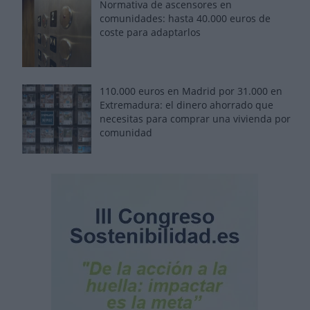
Normativa de ascensores en
comunidades: hasta 40.000 euros de
coste para adaptarlos
110.000 euros en Madrid por 31.000 en
Extremadura: el dinero ahorrado que
necesitas para comprar una vivienda por
comunidad