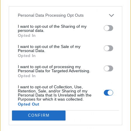
buena historia de fondo hace que el juego sea
third parties.
mucho más emocionante. Los elementos
Personal Data Processing Opt Outs
visuales deben destacar sin resultar
abrumadores: unos gráficos limpios y bonitos
I want to opt-out of the Sharing of my
marcan una gran diferencia.
personal data.
Opted In
Por último, lee lo que dicen otros jugadores. Las
I want to opt-out of the Sale of my
Personal Data.
reseñas te indican cómo se juega y cómo se
Opted In
pagan las ganancias, basándose en las
I want to opt-out of processing my
experiencias de personas reales. Sus consejos
Personal Data for Targeted Advertising.
podrían ayudarte a evitar decepciones y tal vez
Opted In
incluso aumentar tu suerte en las tragaperras.
I want to opt-out of Collection, Use,
Retention, Sale, and/or Sharing of my
Personal Data that Is Unrelated with the
En
el mundo
acelerado de hoy en día, hay que
Purposes for which it was collected.
tener en cuenta la compatibilidad con
Opted Out
dispositivos móviles. Las mejores tragaperras
CONFIRM
online se adaptan perfectamente a diferentes
tamaños de pantalla, lo que te permite jugar