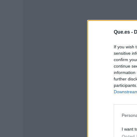
Que.es -
D
If you wish 
sensitive in
confirm you
continue se
P
information 
further disc
participants
Downstream 
Persona
I want t
Opted 