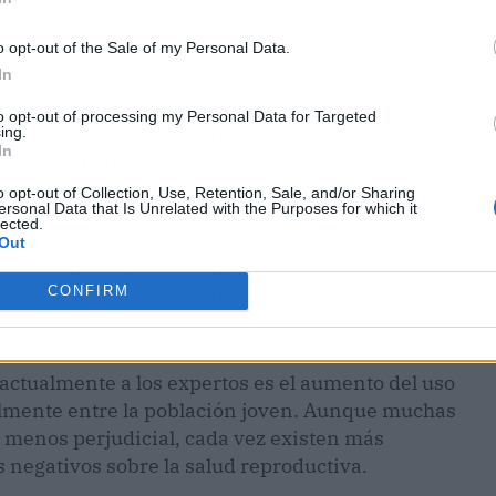
o opt-out of the Sale of my Personal Data.
In
co y puede adelantar la menopausia. Muchas
to opt-out of processing my Personal Data for Targeted
ta a su
salud
general, sino también a su
ing.
In
 óvulos", manifestó la doctora Ana Isabel Salazar,
 especialista en medicina reproductiva.
o opt-out of Collection, Use, Retention, Sale, and/or Sharing
ersonal Data that Is Unrelated with the Purposes for which it
lected.
mpacto del tabaquismo en la fertilidad
Out
e disminuir la concentración y movilidad de los
CONFIRM
umentar el daño en el ADN espermático,
actualmente a los expertos es el aumento del uso
ialmente entre la población joven. Aunque muchas
 menos perjudicial, cada vez existen más
s negativos sobre la salud reproductiva.