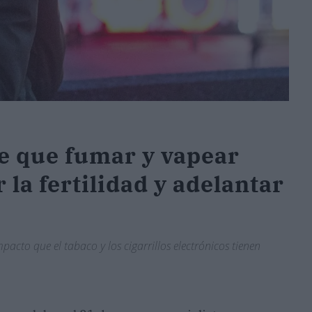
de que fumar y vapear
la fertilidad y adelantar
mpacto que el tabaco y los cigarrillos electrónicos tienen