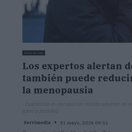
Estilo de vida
Los expertos alertan 
también puede reducir 
la menopausia
- Especialistas en reproducción asistida advierten del i
sobre la fertilidad
Servimedia
31 mayo, 2026 09:51