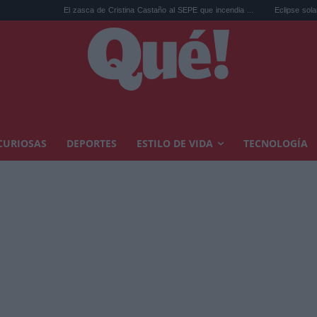
zasca de Cristina Castaño al SEPE que incendia ...
Eclipse solar: la RSCE pide no pon
CURIOSAS
DEPORTES
ESTILO DE VIDA
TECNOLOGÍA