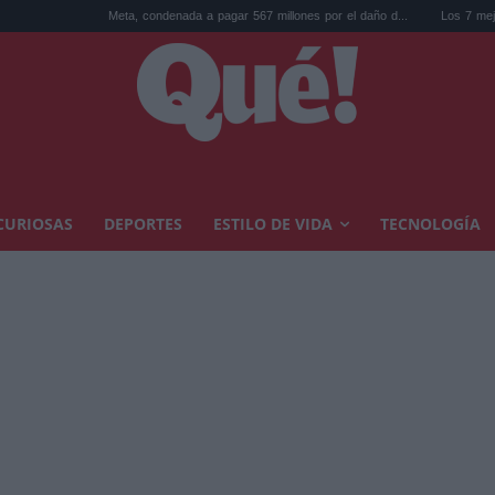
Meta, condenada a pagar 567 millones por el daño d...
Los 7 mejores discos de 
CURIOSAS
DEPORTES
ESTILO DE VIDA
TECNOLOGÍA