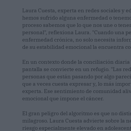
Laura Cuesta, experta en redes sociales y ed
hemos sufrido alguna enfermedad o tenemos
proceso sabemos que lo que nos une o tene
personal", reflexiona Laura. "Cuando una p
enfermedad crónica, no solo necesita infor
de su estabilidad emocional la encuentra 
En un contexto donde la conciliación diaria 
pantalla se convierte en un refugio. "Las re
personas que están pasando por algo pareci
que a veces cuesta expresar y, lo más import
experta. Ese sentimiento de comunidad alivi
emocional que impone el cáncer.
El gran peligro del algoritmo es que no dist
milagroso. Laura Cuesta advierte sobre la n
riesgo especialmente elevado en adolescent