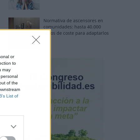
Normativa de ascensores en
comunidades: hasta 40.000
euros de coste para adaptarlos
sonal or
ection to
ou may
 personal
out of the
 downstream
B’s List of