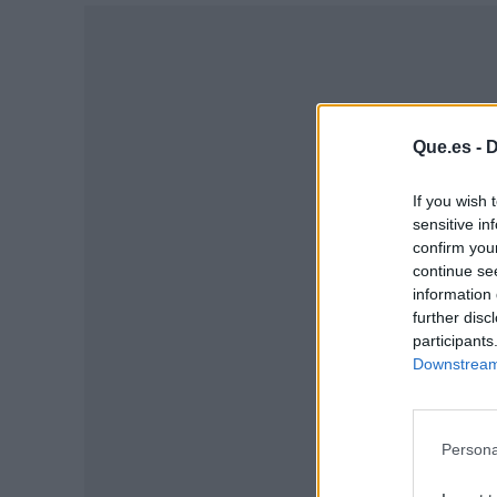
Que.es -
D
If you wish 
sensitive in
confirm you
continue se
information 
further disc
P
participants
Downstream 
Persona