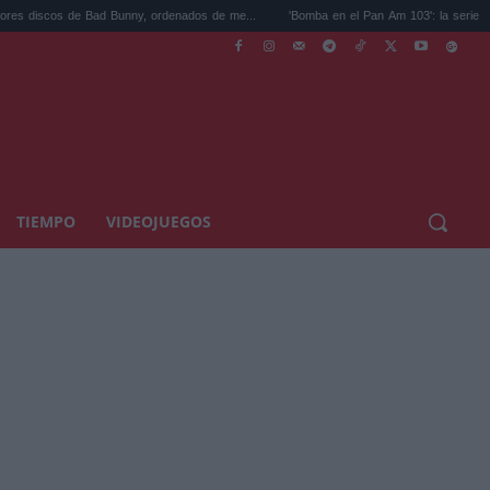
Bad Bunny, ordenados de me...
'Bomba en el Pan Am 103': la serie de Netflix sobr...
TIEMPO
VIDEOJUEGOS