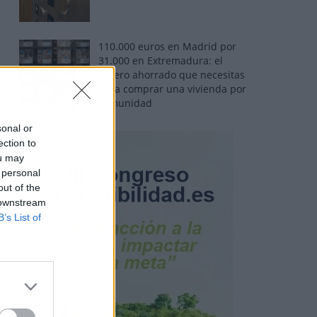
110.000 euros en Madrid por
31.000 en Extremadura: el
dinero ahorrado que necesitas
para comprar una vivienda por
comunidad
sonal or
ection to
ou may
 personal
out of the
 downstream
B’s List of