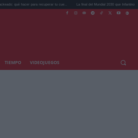
er para recuperar tu cue...
La final del Mundial 2030 que Infantino ofrece a M...
TIEMPO
VIDEOJUEGOS