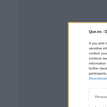
Que.es -
D
P
If you wish 
sensitive in
confirm you
continue se
information 
further disc
participants
Downstream 
Persona