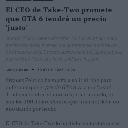
El CEO de Take-Two promete
que GTA 6 tendrá un precio
'justo'
Strauss Zelnick vuelve a descartar los 100 euros que daba
por hechos medio internet, aunque tampoco promete los
60 de toda la vida. De paso, suelta una pista jugosa sobre el
futuro de L.A. Noire que ha encendido a los fans.
30 abril, 2026 14:00
Jorge Sanz
Strauss Zelnick ha vuelto a salir al ring para
defender que el
precio GTA 6
va a ser 'justo'.
Traducción al cristiano: respira tranquilo, no
son los 100 dólares/euros que internet lleva un
año dando por hecho.
El CEO de Take-Two lo ha dicho ya tantas veces