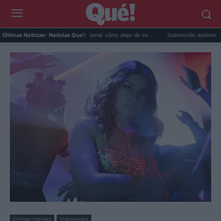
índrome del impostor vacacional: cómo dejar de se...
Subvención autónomos Andalucía
Últimas Noticias
- Noticias Que!:
Últimas noticias
Videojuegos