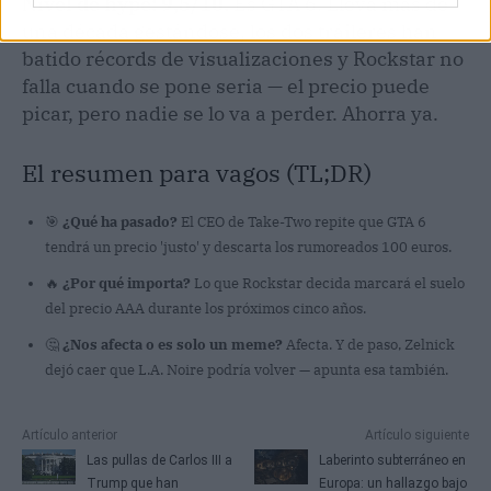
Nivel de hype: 9,5/10.
Es GTA 6. Lleva más de
una década gestándose, los dos tráileres han
batido récords de visualizaciones y Rockstar no
falla cuando se pone seria — el precio puede
picar, pero nadie se lo va a perder. Ahorra ya.
El resumen para vagos (TL;DR)
🎯
¿Qué ha pasado?
El CEO de Take-Two repite que GTA 6
tendrá un precio 'justo' y descarta los rumoreados 100 euros.
🔥
¿Por qué importa?
Lo que Rockstar decida marcará el suelo
del precio AAA durante los próximos cinco años.
🤔
¿Nos afecta o es solo un meme?
Afecta. Y de paso, Zelnick
dejó caer que L.A. Noire podría volver — apunta esa también.
Artículo anterior
Artículo siguiente
Las pullas de Carlos III a
Laberinto subterráneo en
Trump que han
Europa: un hallazgo bajo