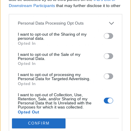
Downstream Participants
that may further disclose it to other
Mi lectura: lo más probable es que veamos una
third parties.
edición estándar en 79,99 euros y ediciones
'deluxe' bordeando los 100 con contenido extra
Personal Data Processing Opt Outs
para justificar el sablazo. Sería el clásico
I want to opt-out of the Sharing of my
movimiento de 'precio justo' técnicamente
personal data.
Opted In
cumplido, mientras la mayoría termina
pagando más. Caos, pero caos del bueno para el
I want to opt-out of the Sale of my
departamento financiero.
Personal Data.
Opted In
La fecha oficial de lanzamiento sigue siendo el
I want to opt-out of processing my
Personal Data for Targeted Advertising.
otoño de 2026 según la propia
página oficial de
Opted In
GTA VI
, así que en cuestión de meses sabremos
I want to opt-out of Collection, Use,
si el 'precio justo' de Zelnick se traduce en un
Retention, Sale, and/or Sharing of my
alivio o en una sonrisa forzada al pasar por caja.
Personal Data that Is Unrelated with the
Purposes for which it was collected.
Opted Out
Hype-O-Meter
CONFIRM