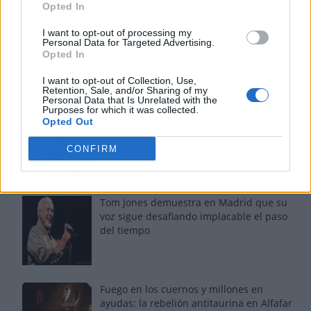
Opted In
I want to opt-out of processing my
Personal Data for Targeted Advertising.
Opted In
Los más vistos
I want to opt-out of Collection, Use,
Retention, Sale, and/or Sharing of my
Personal Data that Is Unrelated with the
Purposes for which it was collected.
Los 7 mejores discos de Bad Bunny,
Opted Out
ordenados de mejor a peor
CONFIRM
Tom Jones demuestra en Madrid que su
voz sigue desafiando implacable el paso
del tiempo
Fuego en los cuernos y millones en
ayudas: la rebelión antitaurina en Alfafar