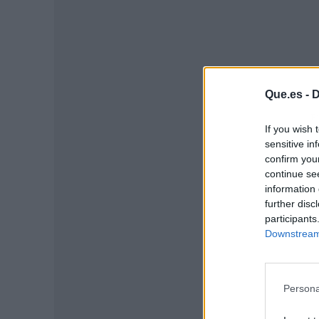
Que.es -
D
P
If you wish 
sensitive in
confirm you
continue se
information 
further disc
participants
Downstream 
Persona