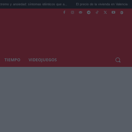
íntomas idénticos que a...
El precio de la vivienda en Valencia sube a 3.485 ...
TIEMPO
VIDEOJUEGOS