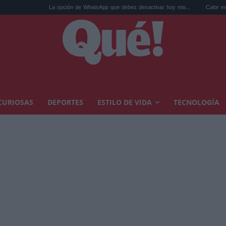
La opción de WhatsApp que debes desactivar hoy mis...
Calor extremo y ansiedad: s
CURIOSAS
DEPORTES
ESTILO DE VIDA
TECNOLOGÍA