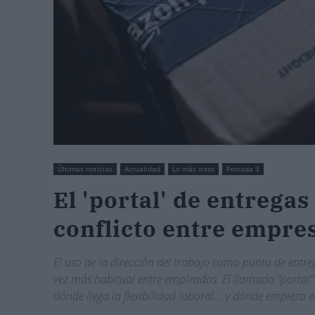
Últimas noticias
Actualidad
Lo más visto
Portada 3
El 'portal' de entrega
conflicto entre empre
El uso de la dirección del trabajo como punto de entr
vez más habitual entre empleados. El llamado “portal
dónde llega la flexibilidad laboral… y dónde empieza e