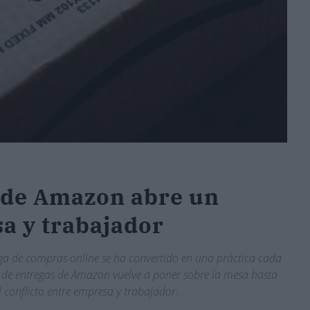
s de Amazon abre un
sa y trabajador
ega de compras online se ha convertido en una práctica cada
” de entregas de Amazon vuelve a poner sobre la mesa hasta
l conflicto entre empresa y trabajador.