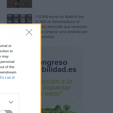
110.000 euros en Madrid por
31.000 en Extremadura: el
dinero ahorrado que necesitas
para comprar una vivienda por
comunidad
sonal or
ection to
ou may
 personal
out of the
 downstream
B’s List of