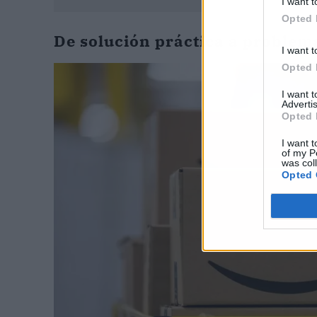
I want t
Opted 
De solución práctica a problem
I want t
Opted 
I want 
Advertis
Opted 
I want t
of my P
was col
Opted 