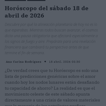
Horóscopo del sábado 18 de
abril de 2026
Descubre por qué la alineación planetaria de hoy no es lo
que esperabas. Mientras todos buscan avanzar, el cosmos
dicta una pausa obligatoria que afectará especialmente a
los signos de fuego y aire. Prepárate para una revelación
financiera que cambiará tu perspectiva antes de que
termine el fin de semana.
18 abril, 2026 05:30
Ana Carina Rodríguez
¿De verdad crees que tu Horóscopo es solo una
lista de predicciones genéricas sobre el amor
cuando hoy los nodos lunares están desafiando
tu capacidad de ahorro? La realidad es que el
movimiento celeste de este sábado apunta
directamente a una crisis de valores materiales
que la mayoría de los astrólogos prefiere