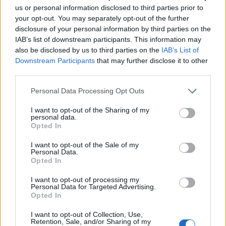
us or personal information disclosed to third parties prior to
criptomonedas locales
y al valor de activos
your opt-out. You may separately opt-out of the further
inmobiliarios en España. Si tenías pensado
disclosure of your personal information by third parties on the
realizar una
inversión
importante hoy, el
IAB’s list of downstream participants. This information may
consejo de experto es esperar a que la Luna
also be disclosed by us to third parties on the
IAB’s List of
abandone su fase de sombra.
Downstream Participants
that may further disclose it to other
third parties.
La cautela debe ser tu bandera, ya que la
Personal Data Processing Opt Outs
volatilidad astrológica
de esta jornada invita al
I want to opt-out of the Sharing of my
engaño y a la percepción distorsionada de las
personal data.
ganancias. Protege tu capital y no te dejes
Opted In
seducir por ofertas que prometen resultados
I want to opt-out of the Sale of my
inmediatos bajo un cielo tan inestable y
Personal Data.
Opted In
caprichoso.
I want to opt-out of processing my
Personal Data for Targeted Advertising.
Opted In
I want to opt-out of Collection, Use,
Retention, Sale, and/or Sharing of my