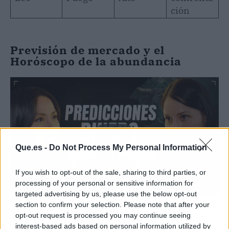
ción
Previsión de mercado y el
Horóscopo de la abundancia
Que.es -
Do Not Process My Personal Information
If you wish to opt-out of the sale, sharing to third parties, or
processing of your personal or sensitive information for
targeted advertising by us, please use the below opt-out
section to confirm your selection. Please note that after your
Los analistas de
astrología financiera
prevén
opt-out request is processed you may continue seeing
que este movimiento planetario afecte a las
interest-based ads based on personal information utilized by