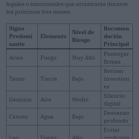
legales o emocionales que arrastrarás durante
los próximos tres meses.
Signo
Recomen
Nivel de
Predomi
Elemento
dación
Riesgo
nante
Principal
Postergar
Aries
Fuego
Muy Alto
firmas
Revisar
Tauro
Tierra
Bajo
inversion
es
Silencio
Géminis
Aire
Medio
digital
Descanso
Cáncer
Agua
Bajo
profundo
Evitar
Leo
Fuego
Alto
confronta