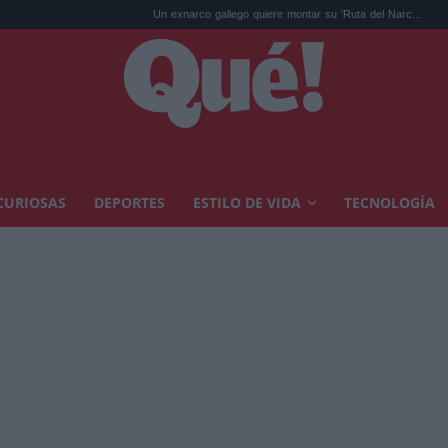
Un exnarco gallego quiere montar su 'Ruta del Narc...
Kit Connor será
CURIOSAS
DEPORTES
ESTILO DE VIDA
TECNOLOGÍA