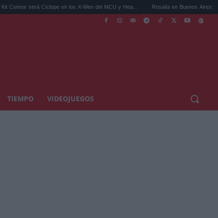
 Cíclope en los X-Men del MCU y Hea...
Rosalía en Buenos Aires: detiene el tráfico y
TIEMPO
VIDEOJUEGOS