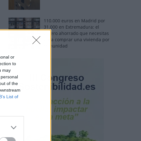
110.000 euros en Madrid por
31.000 en Extremadura: el
dinero ahorrado que necesitas
para comprar una vivienda por
comunidad
sonal or
ection to
ou may
 personal
out of the
 downstream
B’s List of