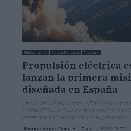
Últimas noticias
Portada Tecnología
Tecnología
Propulsión eléctrica 
lanzan la primera mis
diseñada en España
Las compañías FOSSA Systems e IENAI Space han firma
eléctrica ATHENA de IENAI, que permite realizar manio
previsto lanzar al mercado a finales del presente año.
Manuel Angel Chao
15 abril, 2026 12:30