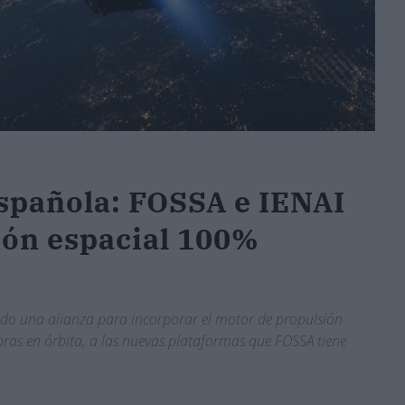
española: FOSSA e IENAI
ión espacial 100%
do una alianza para incorporar el motor de propulsión
bras en órbita, a las nuevas plataformas que FOSSA tiene