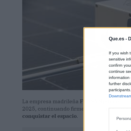
Que.es -
D
If you wish 
sensitive in
confirm you
continue se
information 
further disc
participants
Downstream 
La empresa madrileña
FOSSA Systems
ha c
2025, continuando firme hacia conseguir su g
conquistar el espacio
.
Persona