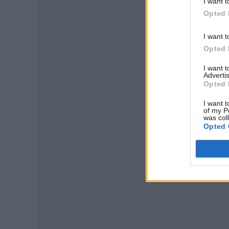
I want t
Opted 
I want t
Opted 
I want 
Advertis
Opted 
I want t
of my P
was col
Opted 
P