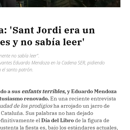
: 'Sant Jordi era un
s y no sabía leer'
ente no sabía leer".
ervantes Eduardo Mendoza en la Cadena SER, pidiendo
n el santo patrón.
ado a sus
enfants terribles
, y Eduardo Mendoza
ntusiasmo renovado.
En una reciente entrevista
iudad de los prodigios
ha arrojado un jarro de
e Cataluña. Sus palabras no han dejado
efinitivamente el
Día del Libro
de la figura de
tenta la fiesta es, bajo los estándares actuales,