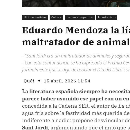
Últimas noticias
Cultura
Lo más compartido
Lo más visto
Eduardo Mendoza la lía
maltratador de animale
- "Sant Jordi era un maltratador de animales y seguram
- Con esta contundencia se ha expresado el Premio C
formalmente que se deje de asociar el Día del Libro co
Qué!
15 abril, 2026 11:54
La literatura española siempre ha necesit
parece haber asumido ese papel con un e
concedida a la Cadena SER, el autor de
La c
agua fría sobre la festividad más querida d
indiferente a nadie: propone desvincular d
Sant Jordi
, argumentando que el mito que sus