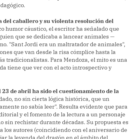
dagógico.
a del caballero y su violenta resolución del
co humor cáustico, el escritor ha señalado que
alguien que se dedicaba a lancear animales —
. "Sant Jordi era un maltratador de animales",
ones que van desde la risa cómplice hasta la
s tradicionalistas. Para Mendoza, el mito es una
a tiene que ver con el acto introspectivo y
 23 de abril ha sido el cuestionamiento de la
do, no sin cierta lógica histórica, que un
uramente no sabía leer". Resulta evidente que para
 editorial y el fomento de la lectura a un personaje
o sin rechistar durante décadas. Su propuesta es
a los autores (coincidiendo con el aniversario de
ar la leyenda del dragón en el ámbito del