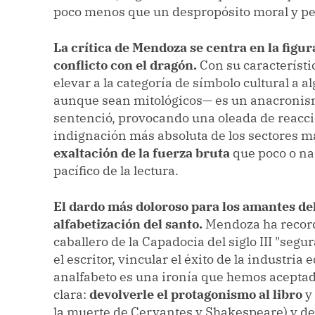
poco menos que un despropósito moral y pe
La crítica de Mendoza se centra en la figur
conflicto con el dragón.
Con su característi
elevar a la categoría de símbolo cultural a 
aunque sean mitológicos— es un anacronismo
sentenció, provocando una oleada de reacci
indignación más absoluta de los sectores má
exaltación de la fuerza bruta
que poco o nad
pacífico de la lectura.
El dardo más doloroso para los amantes del
alfabetización del santo.
Mendoza ha recorda
caballero de la Capadocia del siglo III "seg
el escritor, vincular el éxito de la industria
analfabeto es una ironía que hemos aceptad
clara:
devolverle el protagonismo al libro
y 
la muerte de Cervantes y Shakespeare) y dej