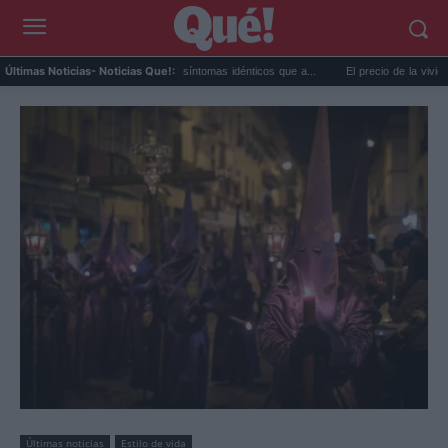
alor extremo y ansiedad: síntomas idénticos que a...
El precio de la vivienda en Vale
Últimas Noticias
- Noticias Que!:
Últimas noticias
Estilo de vida