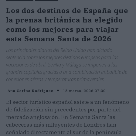
Los dos destinos de España que
la prensa británica ha elegido
como los mejores para viajar
esta Semana Santa de 2026
Los principales diarios del Reino Unido han dictado
sentencia sobre los mejores destinos europeos para las
vacaciones de abril. Sevilla y Málaga se imponen a las
grandes capitales gracias a una combinación imbatible de
conexiones aéreas y temperaturas primaverales.
18 marzo, 2026 07:00
Ana Carina Rodríguez
El sector turístico español asiste a un fenómeno
de fidelización sin precedentes por parte del
mercado anglosajón. En Semana Santa las
cabeceras más influyentes de Londres han
señalado directamente al sur de la península