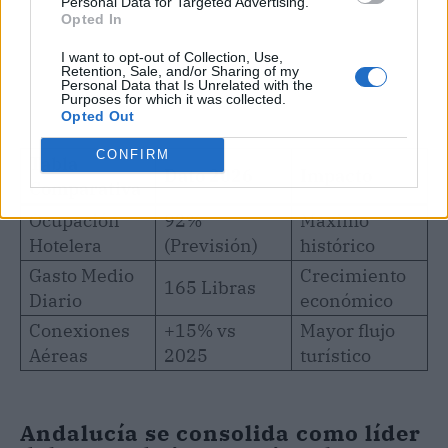
Personal Data for Targeted Advertising.
Opted In
I want to opt-out of Collection, Use,
Retention, Sale, and/or Sharing of my
Personal Data that Is Unrelated with the
Purposes for which it was collected.
Opted Out
CONFIRM
Tabla
Dato 2026
Impacto
Comparativa
Ocupación
92%
Máximo
Hotelera
(Previsión)
histórico
Gasto Medio
Crecimiento
165 Libras
Diario
económico
Conexiones
+15% vs
Mayor flujo
Aéreas
2025
turístico
Andalucía se consolida como líder