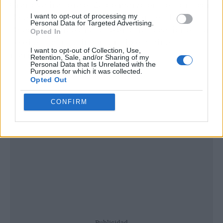
Grandvalira será el 28 de marzo en Pessons con
Rafa Zafra, del restaurante Amar del Hotel
I want to opt-out of processing my
Personal Data for Targeted Advertising.
Palace de Barcelona, que en otras ocasiones ha
Opted In
deleitado con su inconfundible cocina
I want to opt-out of Collection, Use,
marinera.
Retention, Sale, and/or Sharing of my
Personal Data that Is Unrelated with the
Purposes for which it was collected.
Opted Out
CONFIRM
Publicidad