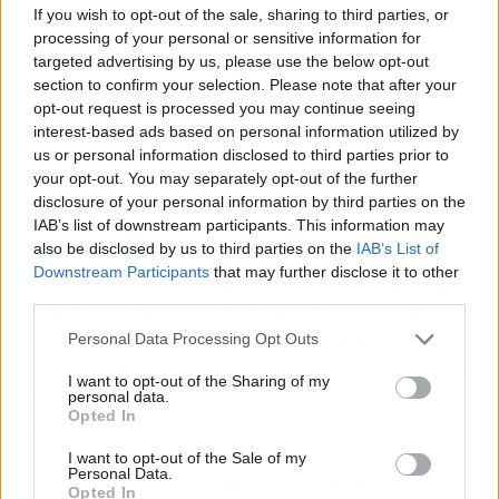
La de este jueves fue la segunda sesión de las
If you wish to opt-out of the sale, sharing to third parties, or
Jornadas Gastronómicas de Grandvalira, que
processing of your personal or sensitive information for
en su primera cita contó con Carles Flinch, del
targeted advertising by us, please use the below opt-out
section to confirm your selection. Please note that after your
restaurante andorrano Can Manel, y el chef Pep
opt-out request is processed you may continue seeing
Moreno, del restaurante Deliranto, quien, al
interest-based ads based on personal information utilized by
igual que Pérez, cuenta con una Estrella
us or personal information disclosed to third parties prior to
Michelin y dos Soles Repsol.
your opt-out. You may separately opt-out of the further
disclosure of your personal information by third parties on the
IAB’s list of downstream participants. This information may
La temporada tiene todavía preparadas dos
also be disclosed by us to third parties on the
IAB’s List of
sesiones más, ambas en formato nocturno. El
Downstream Participants
that may further disclose it to other
11 de marzo, el Refugi Llac de Pessons recibirá
third parties.
la visita de Fran López, del restaurante Villa
Retiro de Xerta (Tarragona), también con 1
Personal Data Processing Opt Outs
Estrella Michelin y dos Soles Repsol, reconocido
I want to opt-out of the Sharing of my
por reinterpretar la cocina tradicional del Ebro
personal data.
Opted In
con creatividad y producto de mercado.
I want to opt-out of the Sale of my
Personal Data.
El gran final de las Jornadas Gastronómicas de
Opted In