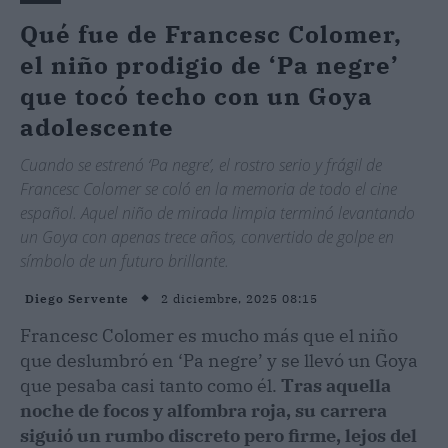
Qué fue de Francesc Colomer,
el niño prodigio de ‘Pa negre’
que tocó techo con un Goya
adolescente
Cuando se estrenó ‘Pa negre’, el rostro serio y frágil de
Francesc Colomer se coló en la memoria de todo el cine
español. Aquel niño de mirada limpia terminó levantando
un Goya con apenas trece años, convertido de golpe en
símbolo de un futuro brillante.
2 diciembre, 2025 08:15
Diego Servente
Francesc Colomer es mucho más que el niño
que deslumbró en ‘Pa negre’ y se llevó un Goya
que pesaba casi tanto como él.
Tras aquella
noche de focos y alfombra roja, su carrera
siguió un rumbo discreto pero firme, lejos del