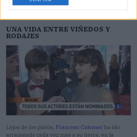
UNA VIDA ENTRE VIÑEDOS Y
RODAJES
Lejos de los platós,
Francesc Colomer
ha ido
arraigando cada vez más a su tierra, en la