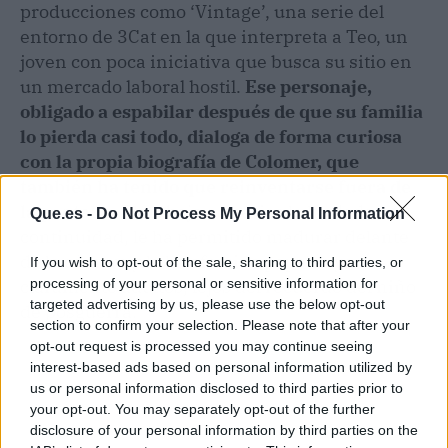
producciones como ‘Vintage’, una serie del
entorno de 3Cat en la que interpreta a Teo, un
joven con poca iniciativa que busca su sitio en
un mercado laboral hostil.
Ese personaje,
obligado a espabilar después de que su familia
lo pierda casi todo, dialoga de forma curiosa
con la propia biografía de Colomer, que
también ha tenido que reinventarse fuera de
la pantalla.
El trabajo en series le ha dado
Que.es -
Do Not Process My Personal Information
continuidad, le ha permitido madurar delante
de la cámara y le ha ofrecido papeles ya
If you wish to opt-out of the sale, sharing to third parties, or
processing of your personal or sensitive information for
claramente adultos, lejos del recuerdo del niño
targeted advertising by us, please use the below opt-out
de posguerra.
section to confirm your selection. Please note that after your
opt-out request is processed you may continue seeing
interest-based ads based on personal information utilized by
us or personal information disclosed to third parties prior to
your opt-out. You may separately opt-out of the further
disclosure of your personal information by third parties on the