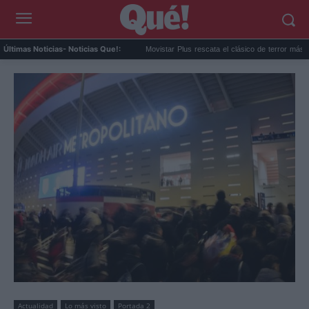
ueva canción: 'Yo Era ...
Movistar Plus rescata el clásico de terror más acl...
E
Últimas Noticias
- Noticias Que!:
Actualidad
Lo más visto
Portada 2