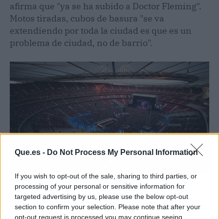
afirma que "ya se ha subido a Doctor Fleming".
Motos tiradas, cubos de basura "se va
extendiendo por toda la ciudad es que es un
problema de ciudad, no de barrio".
Que.es -
Do Not Process My Personal Information
If you wish to opt-out of the sale, sharing to third parties, or
Fuente: Europa Press
processing of your personal or sensitive information for
targeted advertising by us, please use the below opt-out
En sus quejas formuladas a través de redes
section to confirm your selection. Please note that after your
sociales se preguntan si merecen vivir así, esto
opt-out request is processed you may continue seeing