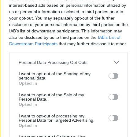
parece solo un adelanto de lo que les espera. El
interest-based ads based on personal information utilized by
verano se está llenando de espectáculos
us or personal information disclosed to third parties prior to
your opt-out. You may separately opt-out of the further
musicales, y con él un estadio con una agenda
disclosure of your personal information by third parties on the
llena de
conciertos como Lola Índigo, Aitana
…
IAB’s list of downstream participants. This information may
also be disclosed by us to third parties on the
IAB’s List of
Downstream Participants
that may further disclose it to other
third parties.
Personal Data Processing Opt Outs
I want to opt-out of the Sharing of my
personal data.
Opted In
I want to opt-out of the Sale of my
Personal Data.
Opted In
I want to opt-out of processing my
Personal Data for Targeted Advertising.
Opted In
Publicidad