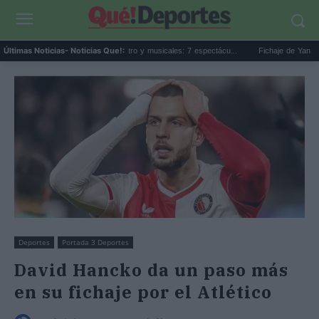
Un verano lleno de teatro y musicales: 7 espectácu...
Fichaje de Yan Diomande a
Últimas Noticias
- Noticias Que!:
Deportes
Portada 3 Deportes
David Hancko da un paso más
en su fichaje por el Atlético