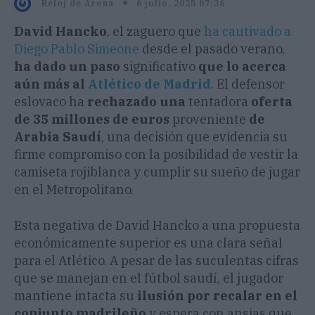
6 julio, 2025 07:36
Reloj de Arena
David Hancko
, el zaguero que
ha cautivado a
Diego Pablo Simeone
desde el pasado verano,
ha dado un paso
significativo
que lo acerca
aún más al
Atlético de Madrid
. El defensor
eslovaco ha
rechazado una
tentadora
oferta
de 35 millones de euros
proveniente
de
Arabia Saudí
, una decisión que evidencia su
firme compromiso con la posibilidad de vestir la
camiseta rojiblanca y cumplir su sueño de jugar
en el Metropolitano.
Esta negativa de David Hancko a una propuesta
económicamente superior es una clara señal
para el Atlético. A pesar de las suculentas cifras
que se manejan en el fútbol saudí, el jugador
mantiene intacta su
ilusión por recalar en el
conjunto madrileño
y espera con ansias que