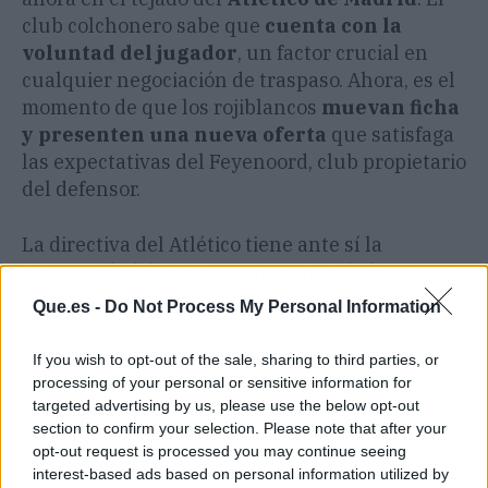
club colchonero sabe que
cuenta con la
voluntad del jugador
, un factor crucial en
cualquier negociación de traspaso. Ahora, es el
momento de que los rojiblancos
muevan ficha
y presenten una nueva oferta
que satisfaga
las expectativas del Feyenoord, club propietario
del defensor.
La directiva del Atlético tiene ante sí la
oportunidad de incorporar a un futbolista que
Simeone lleva tiempo deseando, y que ha
Que.es -
Do Not Process My Personal Information
demostrado su compromiso con el proyecto
rojiblanco al rechazar una suma considerable
If you wish to opt-out of the sale, sharing to third parties, or
de dinero.
El próximo paso del
Atlético
será
processing of your personal or sensitive information for
clave
para determinar si el sueño de David
targeted advertising by us, please use the below opt-out
section to confirm your selection. Please note that after your
Hancko de jugar en el Metropolitano se
opt-out request is processed you may continue seeing
convierte en realidad.
interest-based ads based on personal information utilized by