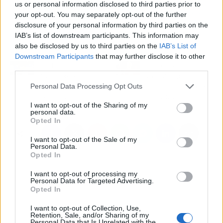
us or personal information disclosed to third parties prior to
Más información:
Aliado de peso en el fichaje de Gyokeres
your opt-out. You may separately opt-out of the further
por el Atlético
disclosure of your personal information by third parties on the
IAB’s list of downstream participants. This information may
also be disclosed by us to third parties on the
IAB’s List of
Artículo anterior
Artículo siguiente
Downstream Participants
that may further disclose it to other
El fichaje de Julián
Otro bombazo tras
third parties.
Álvarez por el FC
Bryan Zaragoza:
Personal Data Processing Opt Outs
Barcelona: está hecho,
Giráldez alucina con el
fecha clave
Celta 2025
I want to opt-out of the Sharing of my
personal data.
Opted In
I want to opt-out of the Sale of my
Personal Data.
Opted In
I want to opt-out of processing my
Personal Data for Targeted Advertising.
Opted In
I want to opt-out of Collection, Use,
Retention, Sale, and/or Sharing of my
Personal Data that Is Unrelated with the