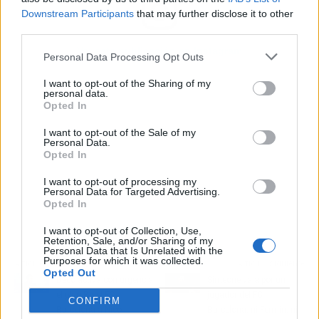
Downstream Participants
that may further disclose it to other
third parties.
Ver esta publicación en Instagram
Personal Data Processing Opt Outs
I want to opt-out of the Sharing of my
personal data.
Opted In
I want to opt-out of the Sale of my
Personal Data.
Opted In
I want to opt-out of processing my
Personal Data for Targeted Advertising.
Opted In
U
NA PUBLICACIÓN COMPARTIDA DE REAL MADRID C.F. (@REALMADRID)
I want to opt-out of Collection, Use,
Retention, Sale, and/or Sharing of my
Personal Data that Is Unrelated with the
Purposes for which it was collected.
Artículo anterior
Artículo siguiente
Opted Out
Deco activa con urgencia
Simeone va a por un
el plan B del FC
jugador del FC
CONFIRM
Barcelona a Nico
Barcelona: ni Fermín, ni