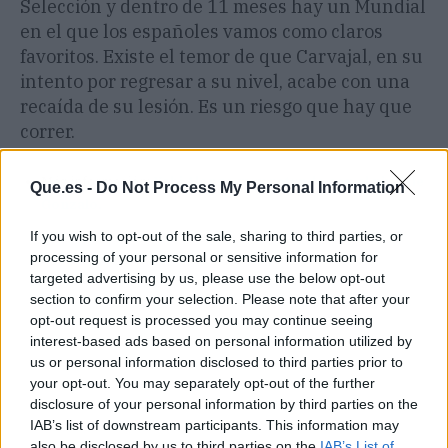
Selección y dentro de 11 meses hay un Mundial
en el que los españoles vamos como claros
favoritos. Existe el temor de que Carvajal, en su
intento por regresar a su nivel, acabe con una
recaída de su lesión. Es un riesgo que hay que
correr.
Más información:
Xabi Alonso muy rotundo con el nivel de
Que.es -
Do Not Process My Personal Information
Gonzalo.
If you wish to opt-out of the sale, sharing to third parties, or
processing of your personal or sensitive information for
targeted advertising by us, please use the below opt-out
section to confirm your selection. Please note that after your
opt-out request is processed you may continue seeing
interest-based ads based on personal information utilized by
us or personal information disclosed to third parties prior to
your opt-out. You may separately opt-out of the further
disclosure of your personal information by third parties on the
IAB’s list of downstream participants. This information may
also be disclosed by us to third parties on the
IAB’s List of