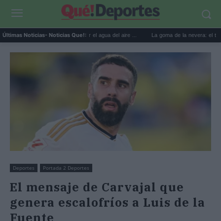
sos prácticos para reutilizar el agua del aire ...
La goma de la nevera: el truco del pa
Últimas Noticias
- Noticias Que!:
Deportes
Portada 2 Deportes
El mensaje de Carvajal que
genera escalofríos a Luis de la
Fuente