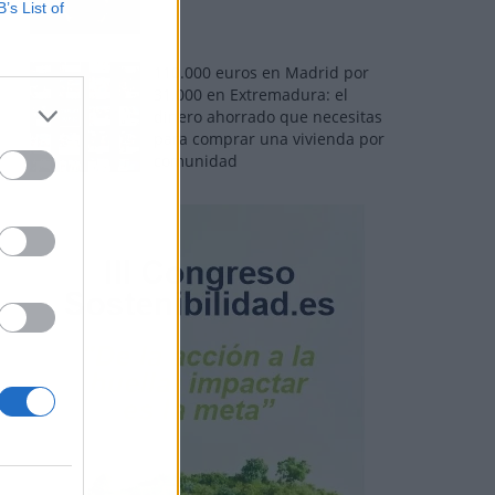
B’s List of
110.000 euros en Madrid por
31.000 en Extremadura: el
dinero ahorrado que necesitas
para comprar una vivienda por
comunidad