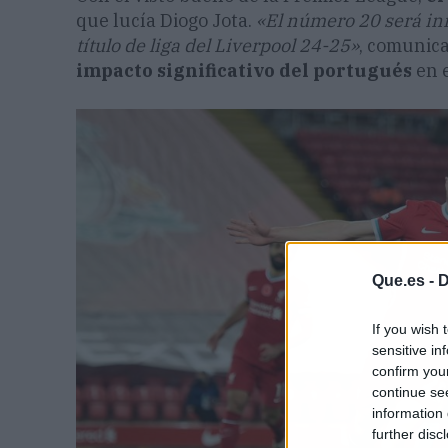
que lucía Diogo Jota.
«El número 20 será inm
título de liga del Liverpool 24-25»
, comunica
impacto significativo del portugués
en e
Que.es -
D
If you wish 
sensitive in
confirm you
continue se
information 
further disc