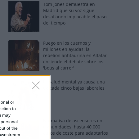
Tom Jones demuestra en
Madrid que su voz sigue
desafiando implacable el paso
del tiempo
Fuego en los cuernos y
millones en ayudas: la
rebelión antitaurina en Alfafar
enciende el debate sobre los
'bous al carrer'
La salud mental ya causa una
de cada cinco bajas laborales
sonal or
ection to
ou may
Normativa de ascensores en
 personal
comunidades: hasta 40.000
out of the
euros de coste para adaptarlos
 downstream