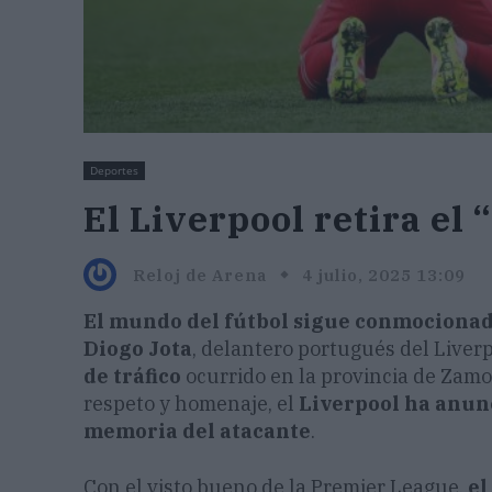
Deportes
El Liverpool retira el 
Reloj de Arena
4 julio, 2025 13:09
El mundo del fútbol sigue conmocionado 
Diogo Jota
, delantero portugués del Liver
de tráfico
ocurrido en la provincia de Zamo
respeto y homenaje, el
Liverpool ha anun
memoria del atacante
.
Con el visto bueno de la Premier League,
el