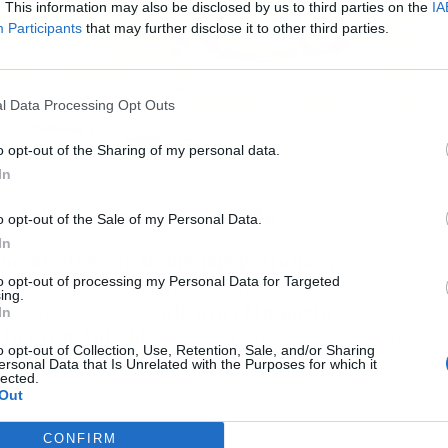
. This information may also be disclosed by us to third parties on the
IA
Participants
that may further disclose it to other third parties.
l Data Processing Opt Outs
o opt-out of the Sharing of my personal data.
 Fuente: Agencias
In
ntribución inolvidable
o opt-out of the Sale of my Personal Data.
In
 dorsal '20' es un homenaje póstumo
que
to opt-out of processing my Personal Data for Targeted
tancia de Diogo Jota para el club. No es común
ing.
 un número, lo que
subraya el impacto
In
 tuvo en Anfield
en tan poco tiempo. Este gesto
o opt-out of Collection, Use, Retention, Sale, and/or Sharing
acia un futbolista que dejó una huella
ersonal Data that Is Unrelated with the Purposes for which it
lected.
Out
CONFIRM