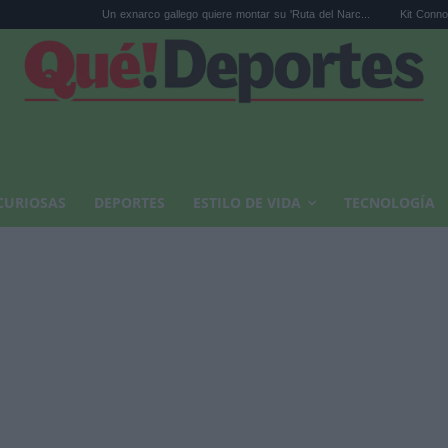
exnarco gallego quiere montar su 'Ruta del Narc...
Kit Connor será Cíclope en los 
CURIOSAS
DEPORTES
ESTILO DE VIDA
TECNOLOGÍA