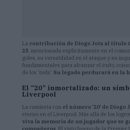
La
contribución de Diogo Jota al título 
25
, mencionada explícitamente en el comuni
goles, su versatilidad en el ataque y su in
fundamentales para alcanzar el éxito, con
de los 'reds'.
Su legado perdurará en la hi
El "20" inmortalizado: un sím
Liverpool
La camiseta con
el número '20' de Diogo 
eterno en el Liverpool. Más allá de los logro
viva la memoria de un jugador que se ga
compañeros
. El visto bueno de la Premie