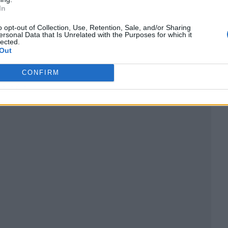
In
o opt-out of Collection, Use, Retention, Sale, and/or Sharing
ersonal Data that Is Unrelated with the Purposes for which it
lected.
Out
CONFIRM
ublicidad