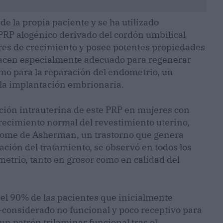
de la propia paciente y se ha utilizado
PRP alogénico derivado del cordón umbilical
res de crecimiento y posee potentes propiedades
o hacen especialmente adecuado para regenerar
imo para la reparación del endometrio, un
 la implantación embrionaria.
ración intrauterina de este PRP en mujeres con
crecimiento normal del revestimiento uterino,
ndrome de Asherman, un trastorno que genera
ación del tratamiento, se observó en todos los
metrio, tanto en grosor como en calidad del
 el 90% de las pacientes que inicialmente
considerado no funcional y poco receptivo para
un patrón trilaminar funcional tras el