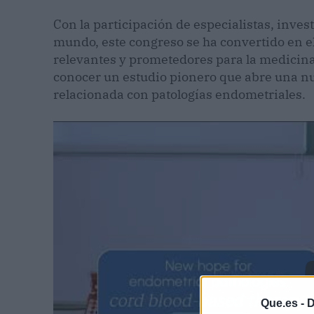
Con la participación de especialistas, inves
mundo, este congreso se ha convertido en e
relevantes y prometedores para la medicina
conocer un estudio pionero que abre una nu
relacionada con patologías endometriales.
Que.es -
D