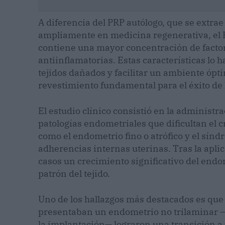
A diferencia del PRP autólogo, que se extrae 
ampliamente en medicina regenerativa, el 
contiene una mayor concentración de facto
antiinflamatorias. Estas características l
tejidos dañados y facilitar un ambiente ópt
revestimiento fundamental para el éxito de
El estudio clínico consistió en la administ
patologías endometriales que dificultan el 
como el endometrio fino o atrófico y el sí
adherencias internas uterinas. Tras la aplic
casos un crecimiento significativo del endo
patrón del tejido.
Uno de los hallazgos más destacados es que
presentaban un endometrio no trilaminar —
la implantación— lograron una transición a 