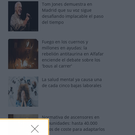
Tom Jones demuestra en
Madrid que su voz sigue
desafiando implacable el paso
del tiempo
Fuego en los cuernos y
millones en ayudas: la
rebelión antitaurina en Alfafar
enciende el debate sobre los
'bous al carrer'
La salud mental ya causa una
de cada cinco bajas laborales
Normativa de ascensores en
comunidades: hasta 40.000
euros de coste para adaptarlos