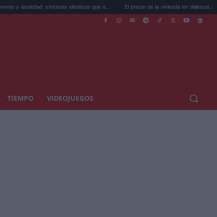
ad: síntomas idénticos que a...
El precio de la vivienda en Valencia sube a 3.485 ...
TIEMPO
VIDEOJUEGOS