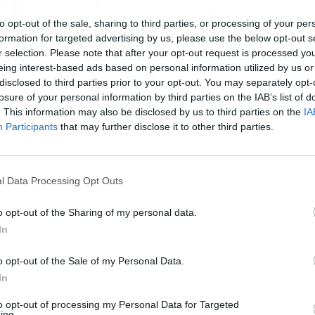
to opt-out of the sale, sharing to third parties, or processing of your per
formation for targeted advertising by us, please use the below opt-out s
r selection. Please note that after your opt-out request is processed y
eing interest-based ads based on personal information utilized by us or
disclosed to third parties prior to your opt-out. You may separately opt-
losure of your personal information by third parties on the IAB’s list of
. This information may also be disclosed by us to third parties on the
IA
Participants
that may further disclose it to other third parties.
o de expertos y presentada durante el congreso,
(PRP) alogénico —es decir, obtenido de donantes—
 como tratamiento para regenerar endometrios
l Data Processing Opt Outs
e de Asherman.
o opt-out of the Sharing of my personal data.
In
o opt-out of the Sale of my Personal Data.
In
to opt-out of processing my Personal Data for Targeted
ing.