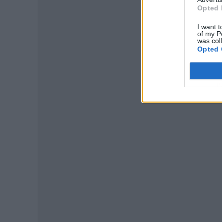
Opted 
I want t
of my P
was col
Opted 
P