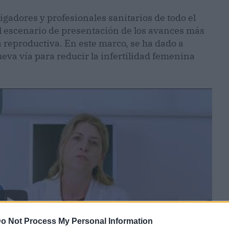
tigadores y profesionales sanitarios de todo el
l escenario de presentación de los avances más
 reproductiva. En este marco, se ha dado a
eva vía para reducir la infertilidad femenina
o Not Process My Personal Information