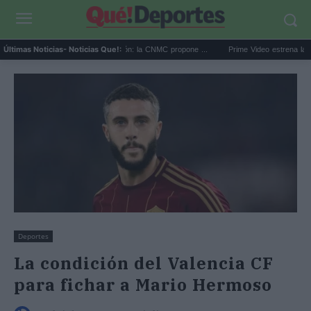
ida factura luz por el apagón: la CNMC propone ...
Prime Video estrena la película d
Últimas Noticias
- Noticias Que!:
Deportes
La condición del Valencia CF
para fichar a Mario Hermoso