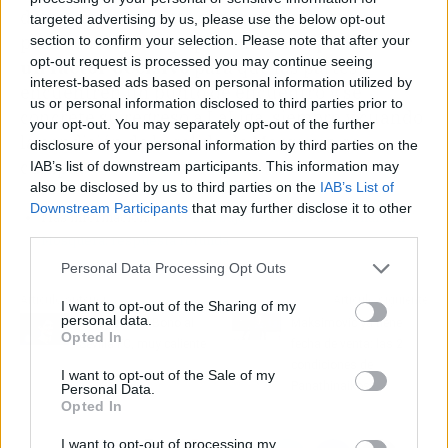
de vestir la camiseta che, a pesar de su
targeted advertising by us, please use the below opt-out
preferencia por equipos europeos,
podría ser
section to confirm your selection. Please note that after your
opt-out request is processed you may continue seeing
un factor decisivo
para que las partes
interest-based ads based on personal information utilized by
encuentren un punto de encuentro y se
us or personal information disclosed to third parties prior to
concrete su regreso a LaLiga, siempre y cuando
your opt-out. You may separately opt-out of the further
la condición de la salida de Mosquera se
disclosure of your personal information by third parties on the
cumpla.
IAB’s list of downstream participants. This information may
also be disclosed by us to third parties on the
IAB’s List of
Downstream Participants
that may further disclose it to other
Más información:
Peter Lim baja los humos al Arsenal con
third parties.
Mosquera: respuesta rotunda
Personal Data Processing Opt Outs
Artículo anterior
Artículo siguiente
I want to opt-out of the Sharing of my
personal data.
El regreso de Bono al
Maksimovic ya tiene
Opted In
Sevilla FC, muy caliente
fecha de venta: las 2
condiciones de
I want to opt-out of the Sale of my
Panathinaikos
Personal Data.
Opted In
I want to opt-out of processing my