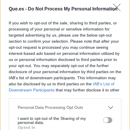
Que.es -
Do Not Process My Personal Information
La historia de
Gonzalo García
tiene todos los
ingredientes de un cuento moderno del
fútbol
.
If you wish to opt-out of the sale, sharing to third parties, or
En cuestión de semanas pasó del filial al primer
processing of your personal or sensitive information for
equipo del
Real Madrid
, y lejos de sentirse
targeted advertising by us, please use the below opt-out
intimidado, deslumbró.
Xabi Alonso
, quien
section to confirm your selection. Please note that after your
buscaba un revulsivo que le diera soluciones
opt-out request is processed you may continue seeing
en los tramos finales, encontró en casa una
interest-based ads based on personal information utilized by
us or personal information disclosed to third parties prior to
respuesta inesperada. Pero lo que parecía una
your opt-out. You may separately opt-out of the further
ayuda puntual se transformó en algo mucho
disclosure of your personal information by third parties on the
más grande.
Gonzalo
terminó ganándose un
IAB’s list of downstream participants. This information may
lugar entre los titulares.
also be disclosed by us to third parties on the
IAB’s List of
Downstream Participants
that may further disclose it to other
third parties.
Su gol de vaselina y el cabezazo ante el
Pachuca
dejaron claro que tiene talento, y su
Personal Data Processing Opt Outs
asistencia a
Arda Güler
reveló que también
I want to opt-out of the Sharing of my
tiene visión y generosidad en el juego. La
personal data.
directiva del
Madrid
ya le ha dado un hueco
Opted In