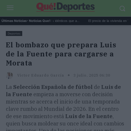
extremo y ansiedad: síntomas idénticos que a...
El precio de la vivienda en Valencia s
Últimas Noticias
- Noticias Que!:
Deportes
El bombazo que prepara Luis
de la Fuente para cargarse a
Morata
3 julio, 2025 06:30
Victor Eduardo García
La
Selección Española de fútbol
de
Luis de
la Fuente
empieza a moverse con decisión
mientras se acerca el inicio de una temporada
clave rumbo al Mundial de 2026. En el centro
de ese movimiento está
Luis de la Fuente
,
quien busca moldear su once ideal con cambios
importantes. Una de las posiciones que más