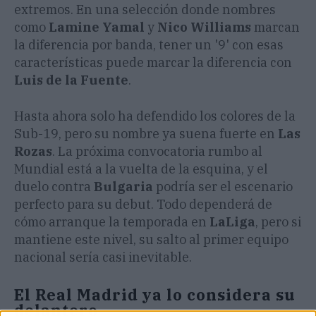
extremos. En una selección donde nombres
como
Lamine Yamal
y
Nico Williams
marcan
la diferencia por banda, tener un '9' con esas
características puede marcar la diferencia con
Luis de la Fuente
.
Hasta ahora solo ha defendido los colores de la
Sub-19, pero su nombre ya suena fuerte en
Las
Rozas
. La próxima convocatoria rumbo al
Mundial está a la vuelta de la esquina, y el
duelo contra
Bulgaria
podría ser el escenario
perfecto para su debut. Todo dependerá de
cómo arranque la temporada en
LaLiga
, pero si
mantiene este nivel, su salto al primer equipo
nacional sería casi inevitable.
El Real Madrid ya lo considera su
delantero