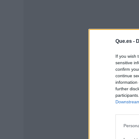
Que.es -
D
If you wish 
P
sensitive in
confirm you
continue se
information 
further disc
participants
Downstream 
Persona