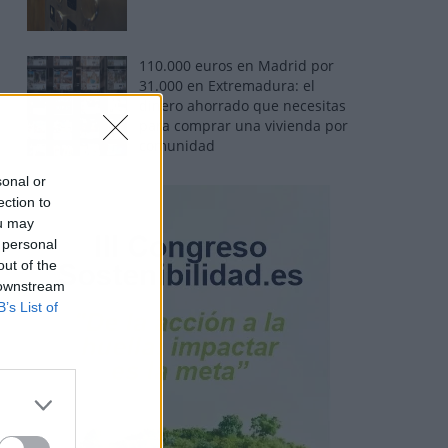
110.000 euros en Madrid por
31.000 en Extremadura: el
dinero ahorrado que necesitas
para comprar una vivienda por
comunidad
sonal or
ection to
ou may
 personal
out of the
 downstream
B’s List of