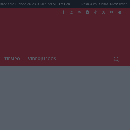
pe en los X-Men del MCU y Hea...
Rosalía en Buenos Aires: detiene el tráfico y se s.
TIEMPO
VIDEOJUEGOS