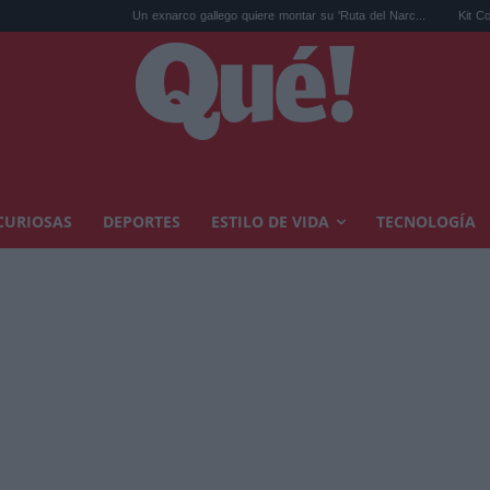
Un exnarco gallego quiere montar su 'Ruta del Narc...
Kit Connor será Cíclo
CURIOSAS
DEPORTES
ESTILO DE VIDA
TECNOLOGÍA