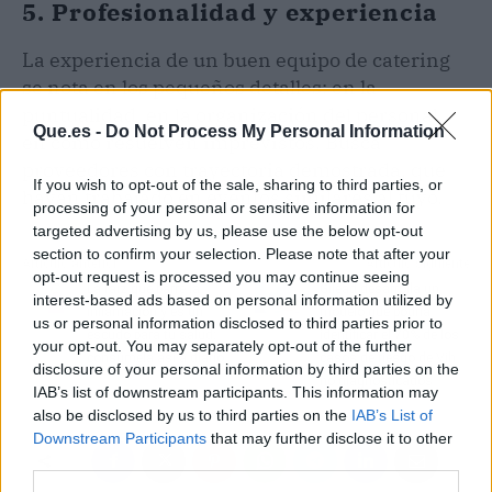
5. Profesionalidad y experiencia
La experiencia de un buen equipo de catering
se nota en los pequeños detalles: en la
puntualidad, en la organización del personal,
Que.es -
Do Not Process My Personal Information
en cómo resuelven imprevistos. Busca
proveedores con trayectoria demostrada, que
If you wish to opt-out of the sale, sharing to third parties, or
hayan trabajado en eventos similares al tuyo.
processing of your personal or sensitive information for
targeted advertising by us, please use the below opt-out
section to confirm your selection. Please note that after your
Artículo anterior
Artículo siguiente
opt-out request is processed you may continue seeing
La raíz que barre la
Gilead desarrolla un
interest-based ads based on personal information utilized by
inflamación y es un
modelo que podría
us or personal information disclosed to third parties prior to
escudo para tu salud:
identificar el 70% de los
your opt-out. You may separately opt-out of the further
consúmela así a diario
casos de riesgo de Vih
disclosure of your personal information by third parties on the
no diagnosticados
IAB’s list of downstream participants. This information may
also be disclosed by us to third parties on the
IAB’s List of
Downstream Participants
that may further disclose it to other
third parties.