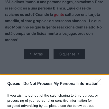
"Si le dices 'mono' a una persona negra, es racismo. Pero
si se lo dices a una persona blanca, ¿qué clase de
racismo es este? Cuando la
gente
salta por una tarjeta
amarilla, si este grupo es de personas blancas... Lo que
dijo Mourinho es que la gente reacciona demasiado. No
está comparando físicamente a los jugadores con
monos"
.
Atrás
Siguiente
Artículo anterior
Artículo siguiente
Que.es -
Do Not Process My Personal Information
Simeone quiere a un fijo
La gran sorpresa de
del Athletic en el Atlético
Simeone en el once del
Atlético ante el FC
If you wish to opt-out of the sale, sharing to third parties, or
Barcelona
processing of your personal or sensitive information for
targeted advertising by us, please use the below opt-out