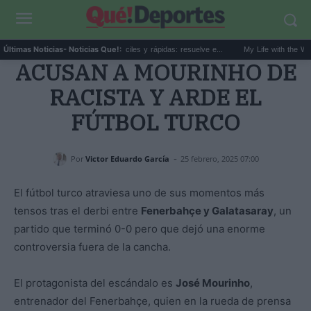
40 recetas de verano fáciles y rápidas: resuelve e...
My Life with the Walter Bo
Últimas Noticias
- Noticias Que!:
ACUSAN A MOURINHO DE
RACISTA Y ARDE EL
FÚTBOL TURCO
-
Por
Victor Eduardo García
25 febrero, 2025 07:00
El fútbol turco atraviesa uno de sus momentos más
tensos tras el derbi entre
Fenerbahçe y Galatasaray
, un
partido que terminó 0-0 pero que dejó una enorme
controversia fuera de la cancha.
El protagonista del escándalo es
José Mourinho
,
entrenador del Fenerbahçe, quien en la rueda de prensa