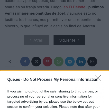
audiencia y por supuesto, subiendo los números del
share en su franja horaria. Luego,
en El Debate
,
pudimos
ver las imágenes omitidas de Joel
, y aunque esto no
justifica los hechos, nos permite ver un arrepentimiento
sincero, lo que influyó en la decisión final de Andrea.
Atrás
Siguiente
ARTÍCULO ANTERIOR
ARTÍCULO SIGUIENTE
Que.es -
Do Not Process My Personal Information
"SU ACTITUD ERA MUY
LLEGA UNA NUEVA ITV
ÍNTIMA": FILTRAN
PERIÓDICA QUE
If you wish to opt-out of the sale, sharing to third parties, or
DETALLES DEL JOVEN
ASESTA UN DURO
processing of your personal or sensitive information for
CON EL QUE HAN
GOLPE A LOS COCHES
targeted advertising by us, please use the below opt-out
VISTO A LEONOR EN EL
ELÉCTRICOS
section to confirm your selection. Please note that after your
EXTRANJERO