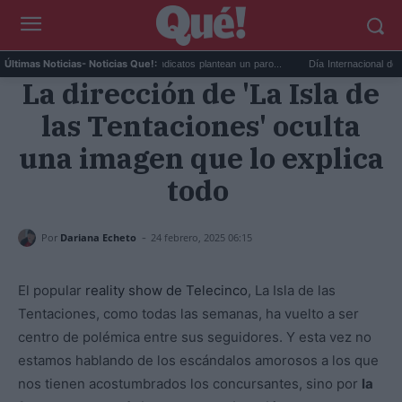
Huelga de médicos: los sindicatos plantean un paro...
Día Internacional de la Cerv
Últimas Noticias
- Noticias Que!:
La dirección de 'La Isla de
las Tentaciones' oculta
una imagen que lo explica
todo
-
Por
Dariana Echeto
24 febrero, 2025 06:15
El popular
reality show de Telecinco
, La Isla de las
Tentaciones, como todas las semanas, ha vuelto a ser
centro de polémica entre sus seguidores. Y esta vez no
estamos hablando de los escándalos amorosos a los que
nos tienen acostumbrados los concursantes, sino por
la