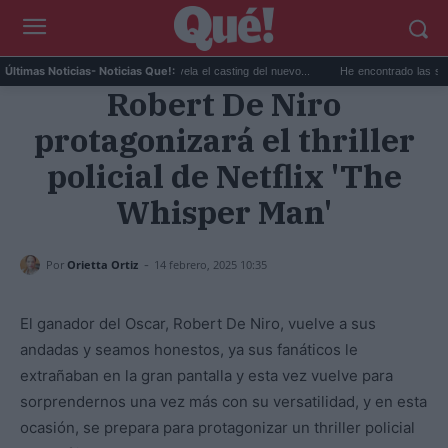
La productora de Bond desvela el casting del nuevo...
He encontrado las sandalias d
Últimas Noticias
- Noticias Que!:
Robert De Niro
protagonizará el thriller
policial de Netflix 'The
Whisper Man'
-
Por
Orietta Ortiz
14 febrero, 2025 10:35
El ganador del Oscar, Robert De Niro, vuelve a sus
andadas y seamos honestos, ya sus fanáticos le
extrañaban en la gran pantalla y esta vez vuelve para
sorprendernos una vez más con su versatilidad, y en esta
ocasión, se prepara para protagonizar un thriller policial