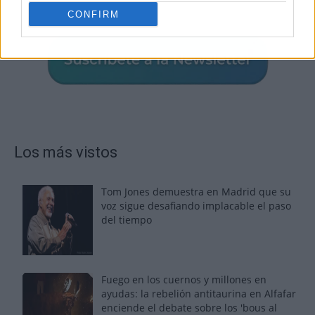
CONFIRM
Los más vistos
Tom Jones demuestra en Madrid que su
voz sigue desafiando implacable el paso
del tiempo
Fuego en los cuernos y millones en
ayudas: la rebelión antitaurina en Alfafar
enciende el debate sobre los 'bous al