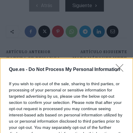
Atrás
Siguiente
ARTÍCULO ANTERIOR
ARTÍCULO SIGUIENTE
GARUBA SE REMANGA
MARC MÁRQUEZ METE
PARA AYUDAR AL REAL
MIEDO EN BURIRAM Y
Que.es -
Do Not Process My Personal Information
MADRID CON UN SÚPER
DESATA LA EUFORIA
FICHAJE
EN DUCATI
If you wish to opt-out of the sale, sharing to third parties, or
processing of your personal or sensitive information for
targeted advertising by us, please use the below opt-out
section to confirm your selection. Please note that after your
opt-out request is processed you may continue seeing
interest-based ads based on personal information utilized by
us or personal information disclosed to third parties prior to
your opt-out. You may separately opt-out of the further